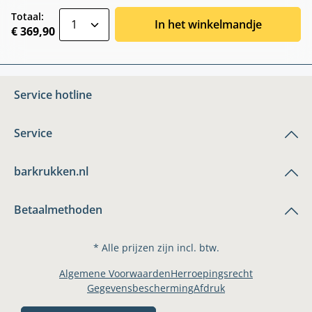
zentheme.component.product.quantitySele
Totaal:
In het winkelmandje
€ 369,90
Service hotline
Service
barkrukken.nl
Betaalmethoden
* Alle prijzen zijn incl. btw.
Algemene Voorwaarden
Herroepingsrecht
Gegevensbescherming
Afdruk