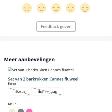
Feedback geven
Productgalerij overslaan
Meer aanbevelingen
Set van 2 barkrukken Cannes fluweel
select
Farbe
braun
dunkelgrau
(Deze optie is momenteel niet beschikbaar.)
(Deze optie is momenteel niet beschikbaar.)
select
Kleur