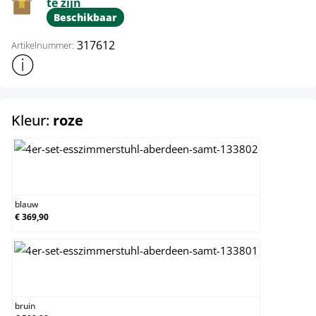
te zijn
Beschikbaar
317612
Artikelnummer:
Toon meer productinformatie
select
Kleur:
roze
blauw
blauw
€ 369,90
bruin
bruin