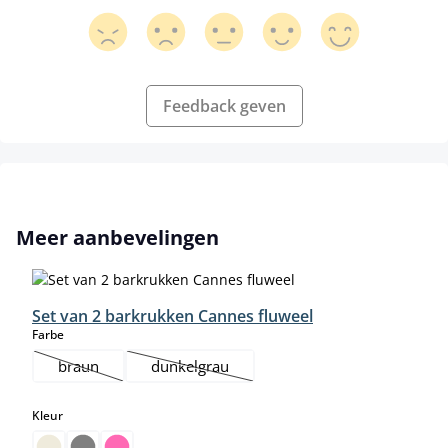
Feedback geven
Productgalerij overslaan
Meer aanbevelingen
Set van 2 barkrukken Cannes fluweel
select
Farbe
braun
dunkelgrau
(Deze optie is momenteel niet beschikbaar.)
(Deze optie is momenteel niet beschikbaar.)
select
Kleur