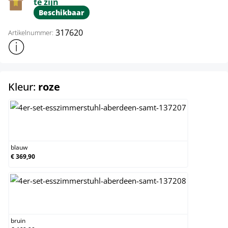
te zijn
Beschikbaar
317620
Artikelnummer:
Toon meer productinformatie
select
Kleur:
roze
blauw
blauw
€ 369,90
bruin
bruin