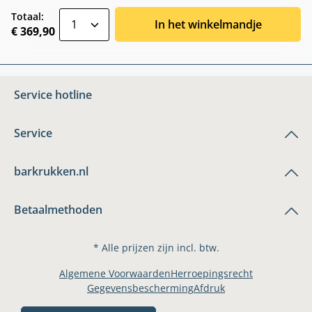
zentheme.component.product.quantitySele
Totaal:
In het winkelmandje
€ 369,90
Service hotline
Service
barkrukken.nl
Betaalmethoden
* Alle prijzen zijn incl. btw.
Algemene Voorwaarden
Herroepingsrecht
Gegevensbescherming
Afdruk