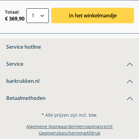
zentheme.component.product.quantitySele
Totaal:
In het winkelmandje
€ 369,90
Service hotline
Service
barkrukken.nl
Betaalmethoden
* Alle prijzen zijn incl. btw.
Algemene Voorwaarden
Herroepingsrecht
Gegevensbescherming
Afdruk