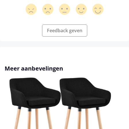
Feedback geven
Productgalerij overslaan
Meer aanbevelingen