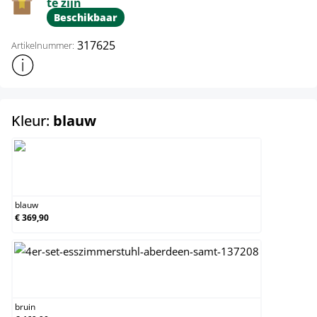
te zijn
Beschikbaar
317625
Artikelnummer:
Toon meer productinformatie
select
Kleur:
blauw
blauw
blauw
€ 369,90
bruin
bruin