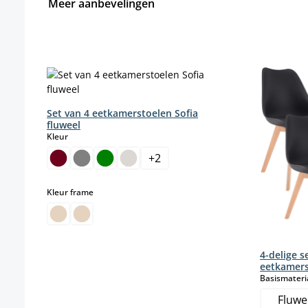
Meer aanbevelingen
Productgalerij overslaan
Set van 4 eetkamerstoelen Sofia
fluweel
select
Kleur
+
2
select
Kleur frame
4-delige s
eetkamers
Basismateri
Fluwe