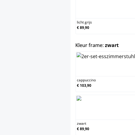
licht 
licht grijs
€ 89,90
select
Kleur frame:
zwart
capp
cappuccino
€ 103,90
zwar
zwart
€ 89,90