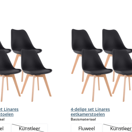
et Linares
4-delige set Linares
toelen
eetkamerstoelen
select
select
aal
Basismateriaal
el
Kunstleer
Fluweel
Kunstleer
(Deze optie is momenteel niet beschikbaar.)
(Deze