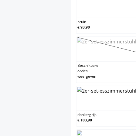
brui
bruin
€ 93,90
crem
(Deze
Beschikbare
opties
weergeven
donk
donkergrijs
€ 103,90