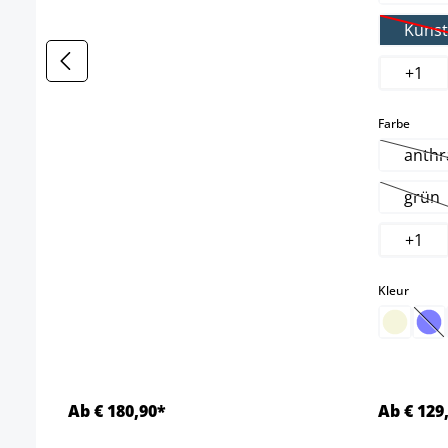
Kunst
(
+
1
select
Farbe
anthr
(
grün
(Dez
+
1
select
Kleur
(D
Ab € 180,90*
Ab € 129