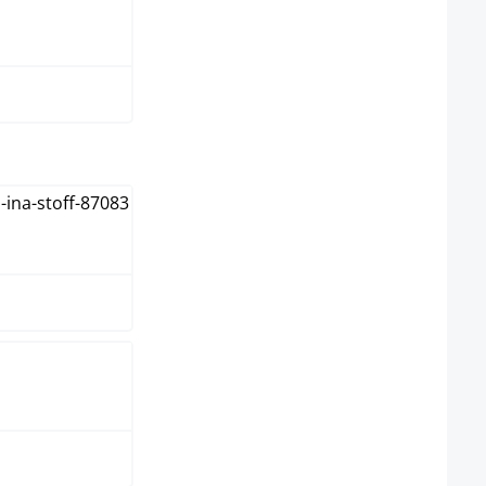
grijs
uccino
t