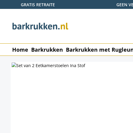
GRATIS RETRAITE
GEEN V
naar de hoofdinhoud
Ga naar de zoekopdracht
Ga naar de hoofdnavigatie
Home
Barkrukken
Barkrukken met Rugleu