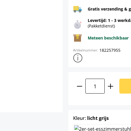
Gratis verzending & g
Levertijd: 1 - 3 werk
(Pakketdienst)
Meteen beschikbaar
182257955
Artikelnummer:
Toon meer productinformatie
Producthoeveelhei
select
Kleur:
licht grijs