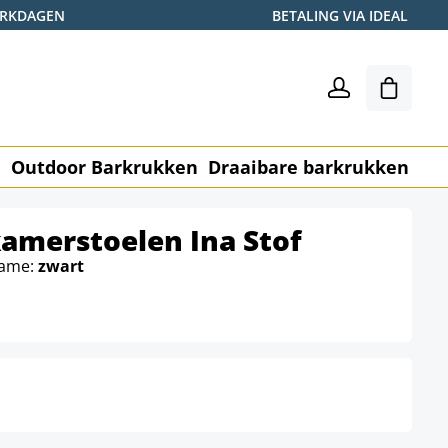
WERKDAGEN
BETALING VIA IDEAL
Winkel
n
Outdoor Barkrukken
Draaibare barkrukken
Me
kamerstoelen Ina Stof
rame:
zwart