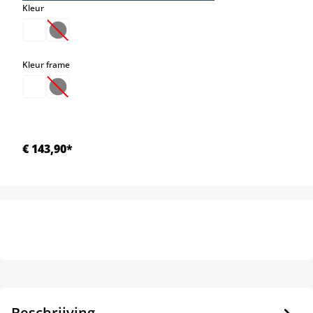
select
Kleur
(Deze optie is momenteel niet beschikbaar.)
select
Kleur frame
(Deze optie is momenteel niet beschikbaar.)
€ 143,90*
Beschrijving