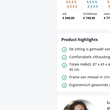
eik
lichtblau
eik
lichtblauw
natu
€ 949,90
€ 749,90
€ 77
Product highlights
De zitting is gemaakt van
Comfortabele zithouding
Totale HxBxD: 87 x 43 x 
45 cm.
Frame van metaal in chr
Ergonomisch gevormde zi
L
m