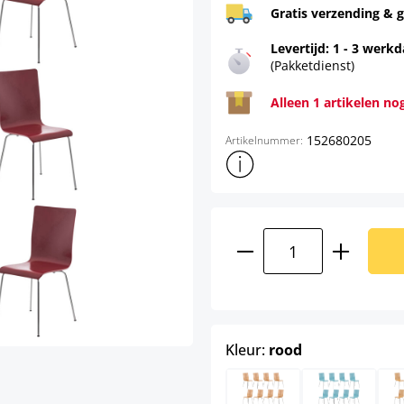
Gratis verzending & g
Levertijd: 1 - 3 werk
(Pakketdienst)
Alleen 1 artikelen no
152680205
Artikelnummer:
Toon meer productinformatie
Producthoeveelhei
select
Kleur:
rood