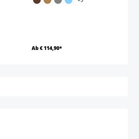
Set 
Kleur
Ab € 114,90*
Ab €
Details