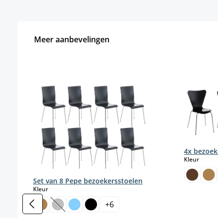
Meer aanbevelingen
Productgalerij overslaan
4x bezoeke
select
Kleur
Set van 8 Pepe bezoekersstoelen
select
Kleur
+
6
(Deze optie is momenteel niet beschikbaar.)