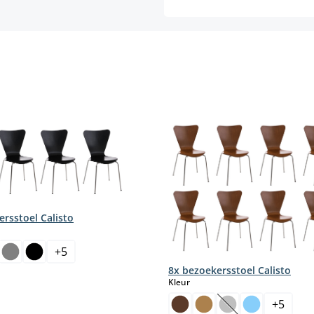
rsstoel Calisto
+
5
8x bezoekersstoel Calisto
select
Kleur
+
5
(Deze optie is mom