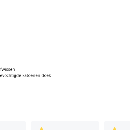
afwissen
bevochtigde katoenen doek