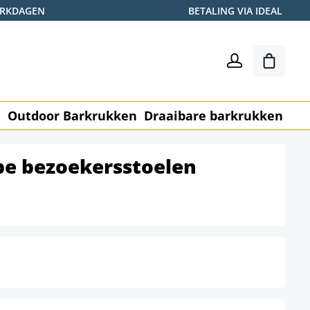
WERKDAGEN
BETALING VIA IDEAL
Winkel
n
Outdoor Barkrukken
Draaibare barkrukken
Me
pe bezoekersstoelen