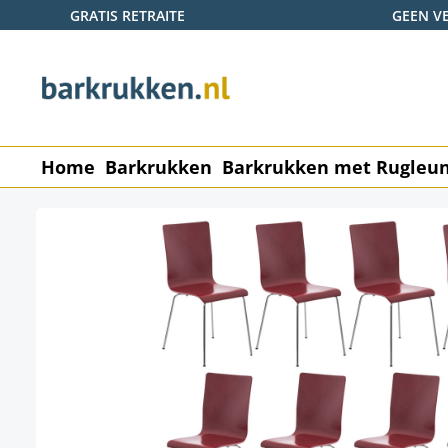
GRATIS RETRAITE
GEEN V
naar de hoofdinhoud
Ga naar de zoekopdracht
Ga naar de hoofdnavigatie
Home
Barkrukken
Barkrukken met Rugleu