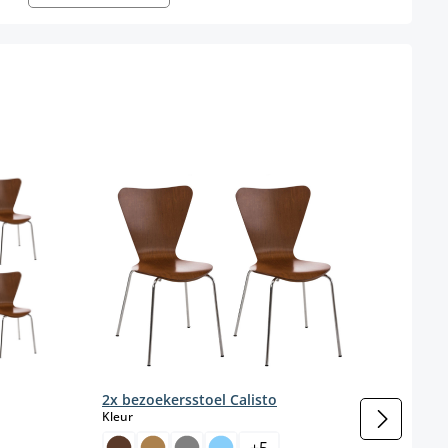
2x bezoekersstoel Calisto
select
Kleur
enteel niet beschikbaar.)
+
5