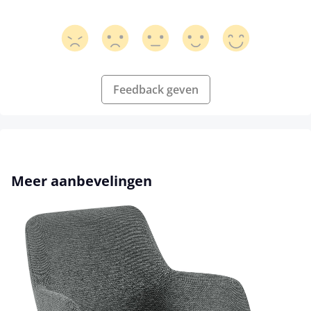
Feedback geven
Productgalerij overslaan
Meer aanbevelingen