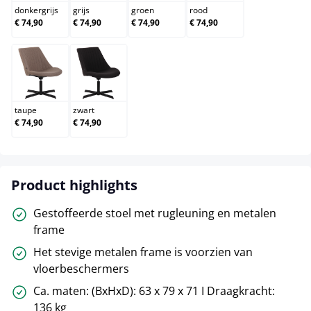
donkergrijs
grijs
groen
rood
€ 74,90
€ 74,90
€ 74,90
€ 74,90
taupe
zwart
taupe
zwart
€ 74,90
€ 74,90
Product highlights
Gestoffeerde stoel met rugleuning en metalen
frame
Het stevige metalen frame is voorzien van
vloerbeschermers
Ca. maten: (BxHxD): 63 x 79 x 71 I Draagkracht:
136 kg