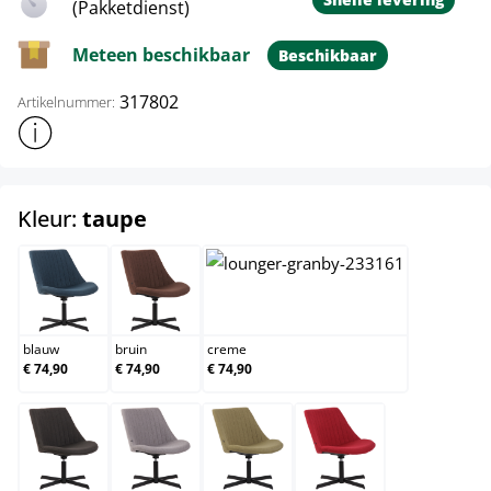
(Pakketdienst)
Meteen beschikbaar
Beschikbaar
317802
Artikelnummer:
Toon meer productinformatie
select
Kleur:
taupe
blauw
bruin
creme
blauw
bruin
creme
€ 74,90
€ 74,90
€ 74,90
donkergrijs
grijs
groen
rood