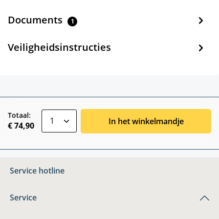
Documents
1
Veiligheidsinstructies
zentheme.component.product.quantitySele
Totaal:
In het winkelmandje
€ 74,90
Service hotline
Service