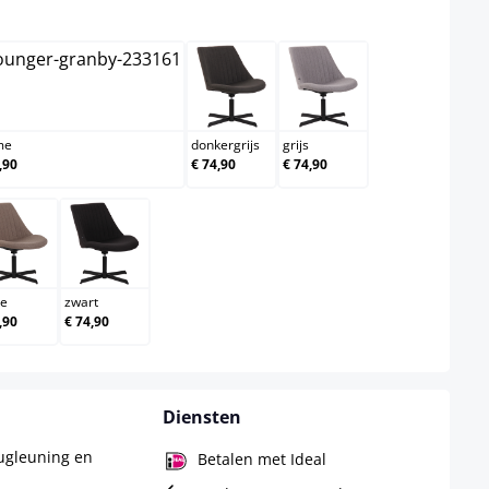
creme
donkergrijs
grijs
me
donkergrijs
grijs
,90
€ 74,90
€ 74,90
taupe
zwart
pe
zwart
,90
€ 74,90
Diensten
rugleuning en
Betalen met Ideal