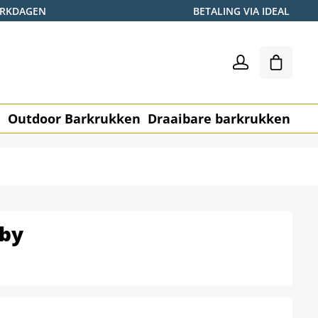
WERKDAGEN
BETALING VIA IDEAL
Winkel
n
Outdoor Barkrukken
Draaibare barkrukken
Me
by