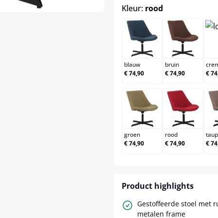
select
Kleur:
rood
blauw
bruin
blauw
bruin
cre
€ 74,90
€ 74,90
€ 74
groen
rood
groen
rood
tau
€ 74,90
€ 74,90
€ 74
Product highlights
Gestoffeerde stoel met 
metalen frame