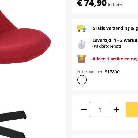
€ 74,90
incl. btw
Gratis verzending & g
Levertijd: 1 - 3 werk
(Pakketdienst)
Alleen 1 artikelen no
317800
Artikelnummer:
Toon meer productinformatie
Producthoeveelhei