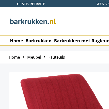
GRATIS RETRAITE
GEEN V
naar de hoofdinhoud
Ga naar de zoekopdracht
Ga naar de hoofdnavigatie
Home
Barkrukken
Barkrukken met Rugleu
Home
Meubel
Fauteuils