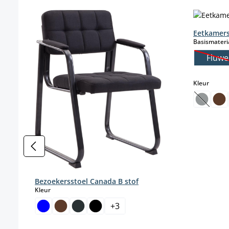
Productgalerij overslaan
Eetkamer
Basismateri
Fluwe
(D
select
Kleur
(Deze o
Bezoekersstoel Canada B stof
select
Kleur
+
3