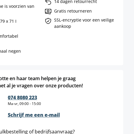
14 dagen retourrecht
e is voorzien van
Gratis retourneren
SSL-encryptie voor een veilige
79 x 71 I
aankoop
mfortabel
imaal negen
otte en haar team helpen je graag
et al je vragen over onze producten!
074 8080 223
Ma-vr, 09:00 - 15:00
Schrijf me een e-mail
ulkbestelling of bedrijfsaanvraag?