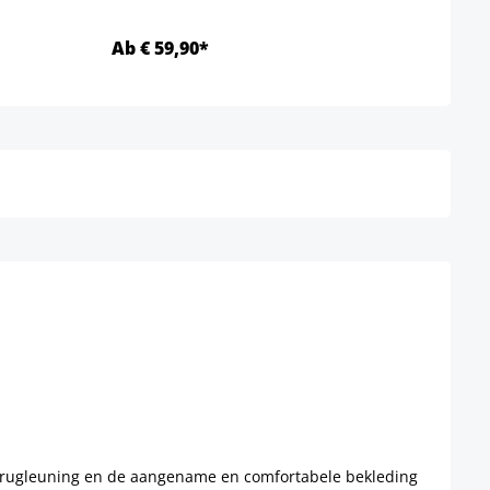
Ab € 59,90*
Ab €
Details
ge rugleuning en de aangename en comfortabele bekleding