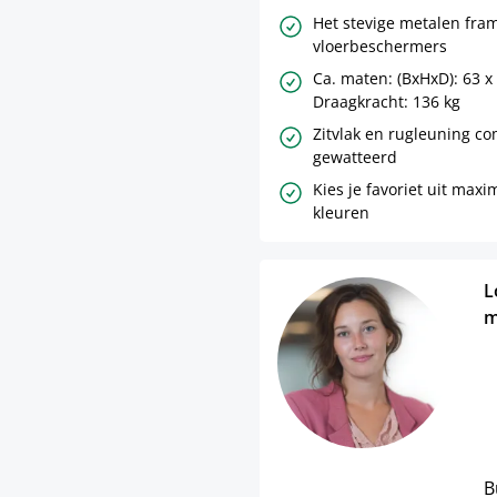
Het stevige metalen fram
vloerbeschermers
Ca. maten: (BxHxD): 63 x 
Draagkracht: 136 kg
Zitvlak en rugleuning co
gewatteerd
Kies je favoriet uit max
kleuren
L
m
B