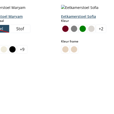
stoel Maryam
Eetkamerstoel Sofia
select
select
aal
Kleur
el
Stof
+
2
eze optie is momenteel niet beschikbaar.)
select
Kleur frame
+
9
ptie is momenteel niet beschikbaar.)