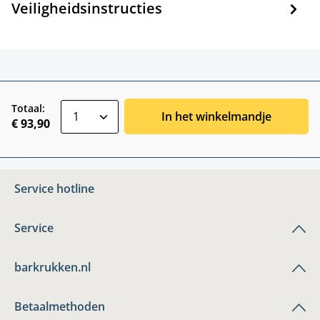
Veiligheidsinstructies
zentheme.component.product.quantitySele
Totaal:
In het winkelmandje
€ 93,90
Service hotline
Service
barkrukken.nl
Betaalmethoden