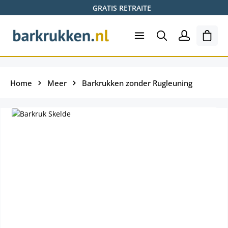
GRATIS RETRAITE
Ga naar de hoofdinhoud
Wink
Home
Meer
Barkrukken zonder Rugleuning