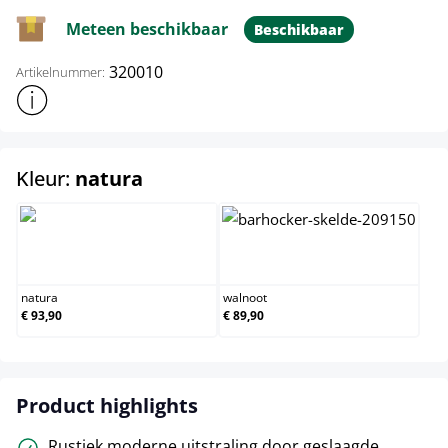
Meteen beschikbaar
Beschikbaar
320010
Artikelnummer:
Toon meer productinformatie
select
Kleur:
natura
natura
walnoot
natura
walnoot
€ 93,90
€ 89,90
Product highlights
Rustiek moderne uitstraling door geslaagde