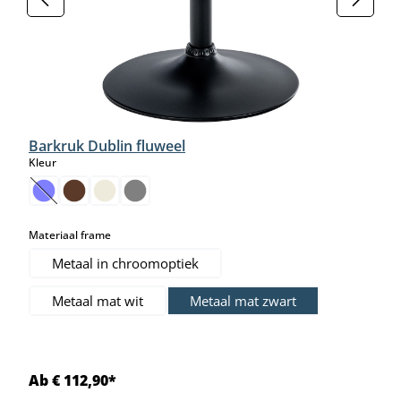
Barkruk Dublin fluweel
select
Kleur
(Deze optie is momenteel niet beschikbaar.)
select
Materiaal frame
Metaal in chroomoptiek
Metaal mat wit
Metaal mat zwart
Ab € 112,90*