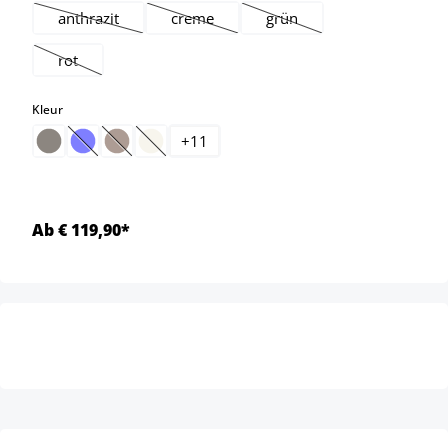
anthrazit
creme
grün
(Deze optie is momenteel niet beschikbaar.)
(Deze optie is momenteel niet beschikbaar.
(Deze optie is momenteel ni
rot
(Deze optie is momenteel niet beschikbaar.)
select
Kleur
+
11
(Deze optie is momenteel niet beschikbaar.)
(Deze optie is momenteel niet beschikbaar.)
(Deze optie is momenteel niet beschikbaar.)
Ab € 119,90*