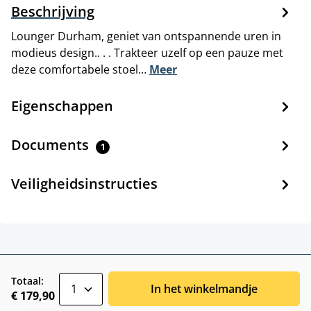
Beschrijving
Lounger Durham, geniet van ontspannende uren in
modieus design.. . . Trakteer uzelf op een pauze met
deze comfortabele stoel…
Meer
Eigenschappen
Documents
1
Veiligheidsinstructies
zentheme.component.product.quantitySele
Totaal:
In het winkelmandje
€ 179,90