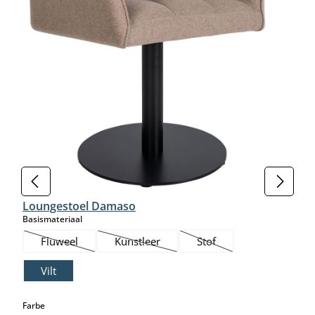
Loungestoel Damaso
select
Basismateriaal
Fluweel
Kunstleer
Stof
(Deze optie is momenteel niet beschikbaar.)
(Deze optie is momenteel niet beschikbaar.
(Deze optie is momenteel 
Vilt
select
Farbe