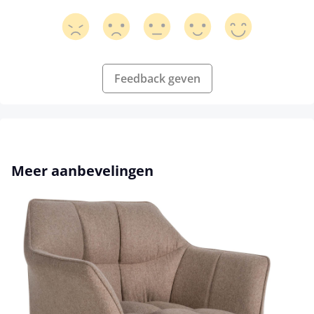
Feedback geven
Productgalerij overslaan
Meer aanbevelingen