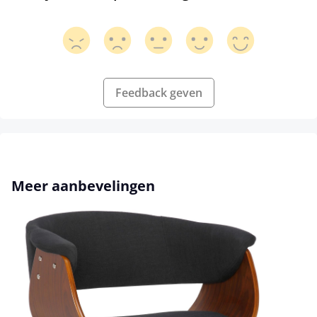
Feedback geven
Productgalerij overslaan
Meer aanbevelingen