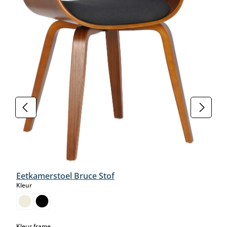
Eetkamerstoel Bruce Stof
select
Kleur
select
Kleur frame