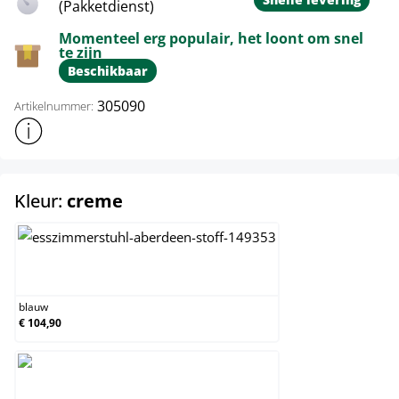
(Pakketdienst)
Momenteel erg populair, het loont om snel
te zijn
Beschikbaar
305090
Artikelnummer:
Toon meer productinformatie
select
Kleur:
creme
blauw
blauw
€ 104,90
creme