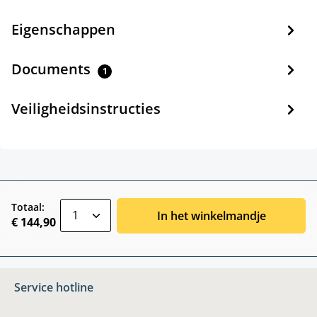
Eigenschappen
Documents
1
Veiligheidsinstructies
zentheme.component.product.quantitySele
Totaal:
In het winkelmandje
€ 144,90
Service hotline