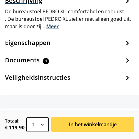
Beschrijving
De bureaustoel PEDRO XL, comfortabel en robuust.. .
. De bureaustoel PEDRO XL ziet er niet alleen goed uit,
maar is door zij…
Meer
Eigenschappen
Documents
1
Veiligheidsinstructies
zentheme.component.product.quantitySele
Totaal:
In het winkelmandje
€ 119,90