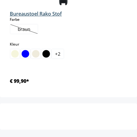
Bureaustoel Rako Stof
select
Farbe
braun
(Deze optie is momenteel niet beschikbaar.)
select
Kleur
+
2
€ 99,90*