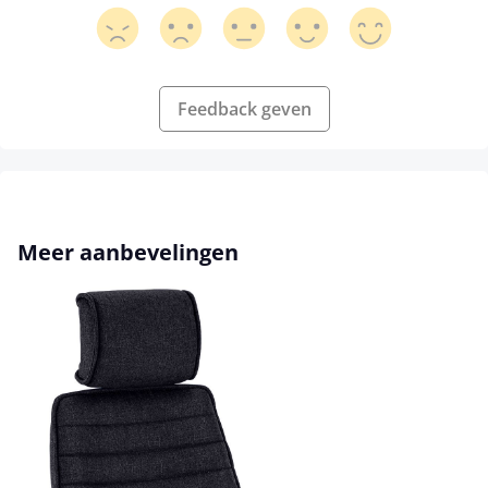
Feedback geven
Productgalerij overslaan
Meer aanbevelingen