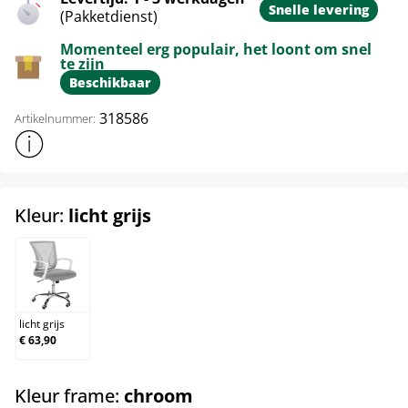
Snelle levering
(Pakketdienst)
Momenteel erg populair, het loont om snel
te zijn
Beschikbaar
318586
Artikelnummer:
Toon meer productinformatie
select
Kleur:
licht grijs
licht grijs
licht grijs
€ 63,90
select
Kleur frame:
chroom