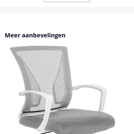
Productgalerij overslaan
Meer aanbevelingen