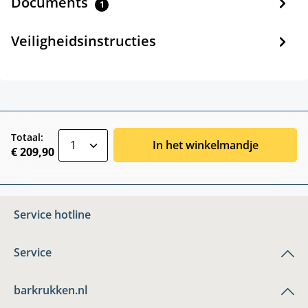
Documents
1
Veiligheidsinstructies
zentheme.component.product.quantitySele
Totaal:
In het winkelmandje
€ 209,90
Service hotline
Service
barkrukken.nl