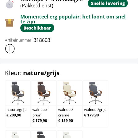
Snelle levering
(Pakketdienst)
Momenteel erg populair, het loont om snel
te zijn
Beschikbaar
318603
Artikelnummer:
Toon meer productinformatie
select
Kleur:
natura/grijs
natura/grijs
walnoot/bruin
walnoot/creme
walnoot/grijs
natura
/
grijs
walnoot
/
walnoot
/
walnoot
/
grijs
€ 209,90
bruin
creme
€ 179,90
€ 179,90
€ 159,90