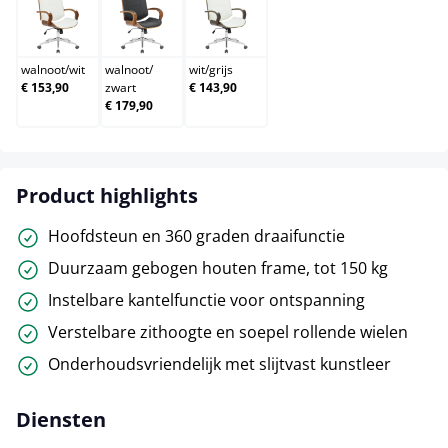
walnoot/wit
walnoot/zwart
wit/grijs
walnoot
/
wit
walnoot
/
wit
/
grijs
€ 153,90
zwart
€ 143,90
€ 179,90
Product highlights
Hoofdsteun en 360 graden draaifunctie
Duurzaam gebogen houten frame, tot 150 kg
Instelbare kantelfunctie voor ontspanning
Verstelbare zithoogte en soepel rollende wielen
Onderhoudsvriendelijk met slijtvast kunstleer
Diensten