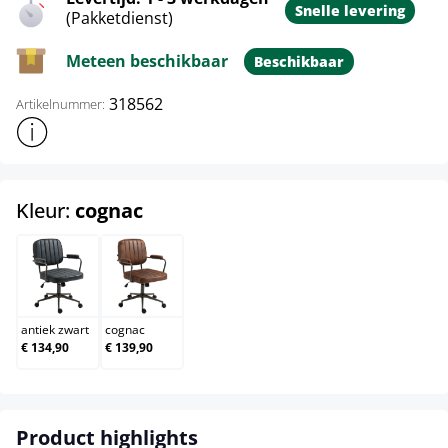
Snelle levering
(Pakketdienst)
Meteen beschikbaar
Beschikbaar
318562
Artikelnummer:
Toon meer productinformatie
select
Kleur:
cognac
antiek zwart
cognac
antiek zwart
cognac
€ 134,90
€ 139,90
Product highlights