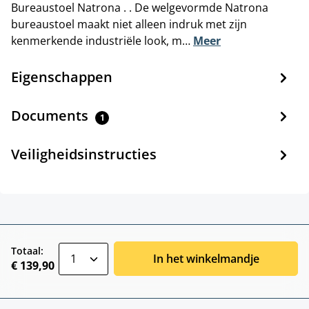
Bureaustoel Natrona . . De welgevormde Natrona
bureaustoel maakt niet alleen indruk met zijn
kenmerkende industriële look, m…
Meer
Eigenschappen
Documents
1
Veiligheidsinstructies
zentheme.component.product.quantitySele
Totaal:
In het winkelmandje
€ 139,90