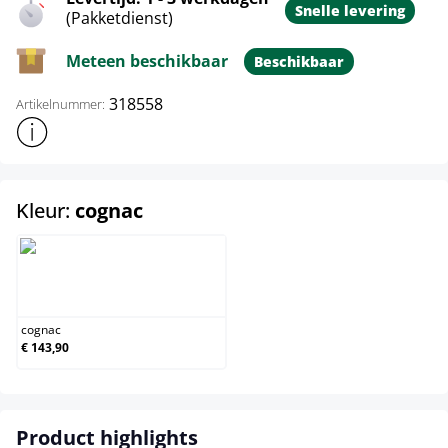
Snelle levering
(Pakketdienst)
Meteen beschikbaar
Beschikbaar
318558
Artikelnummer:
Toon meer productinformatie
select
Kleur:
cognac
cognac
cognac
€ 143,90
Product highlights