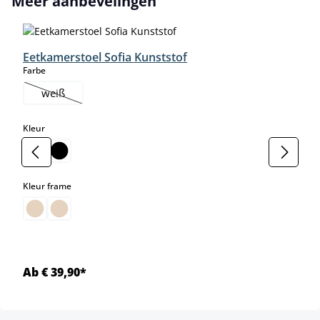
Meer aanbevelingen
Eetkamerstoel Sofia Kunststof
select
Farbe
weiß
(Deze optie is momenteel niet beschikbaar.)
select
Kleur
select
Kleur frame
Ab € 39,90*