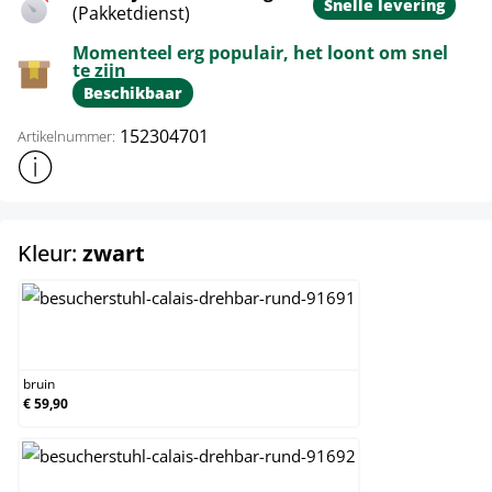
Snelle levering
(Pakketdienst)
Momenteel erg populair, het loont om snel
te zijn
Beschikbaar
152304701
Artikelnummer:
Toon meer productinformatie
select
Kleur:
zwart
bruin
bruin
€ 59,90