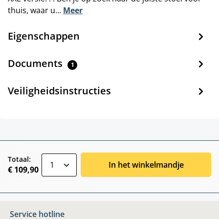
thuis, waar u…
Meer
Eigenschappen
Documents
1
Veiligheidsinstructies
zentheme.component.product.quantitySele
Totaal:
In het winkelmandje
€ 109,90
Service hotline