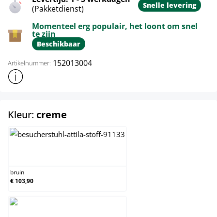
Snelle levering
(Pakketdienst)
Momenteel erg populair, het loont om snel
te zijn
Beschikbaar
152013004
Artikelnummer:
Toon meer productinformatie
select
Kleur:
creme
bruin
bruin
€ 103,90