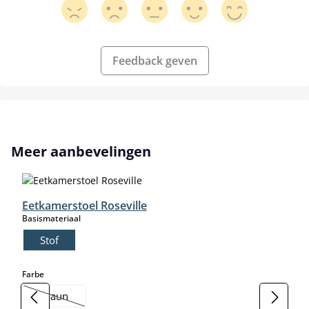
Feedback geven
Productgalerij overslaan
Meer aanbevelingen
Eetkamerstoel Roseville
select
Basismateriaal
Stof
select
Farbe
braun
(Deze optie is momenteel niet beschikbaar.)