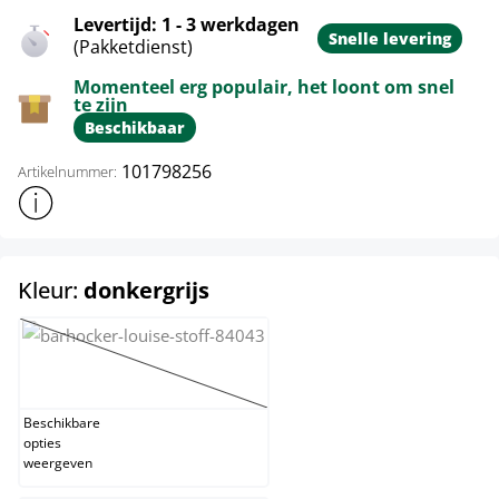
Levertijd: 1 - 3 werkdagen
Snelle levering
(Pakketdienst)
Momenteel erg populair, het loont om snel
te zijn
Beschikbaar
101798256
Artikelnummer:
Toon meer productinformatie
select
Kleur:
donkergrijs
creme
(Deze optie is momenteel niet beschikbaar.)
Beschikbare
opties
weergeven