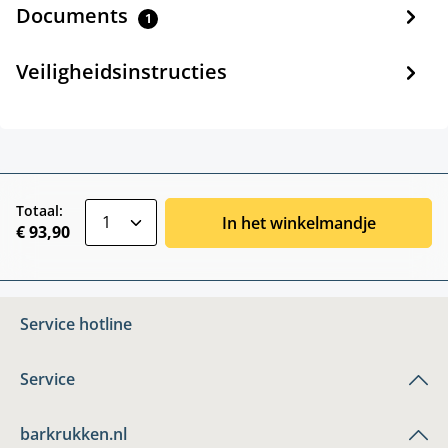
Documents
1
Veiligheidsinstructies
zentheme.component.product.quantitySele
Totaal:
In het winkelmandje
€ 93,90
Service hotline
Service
barkrukken.nl