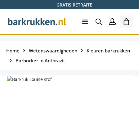
GRATIS RETRAITE
Ga naar de hoofdinhoud
Wink
Home
Wetenswaardigheden
Kleuren barkrukken
Barhocker in Anthrazit