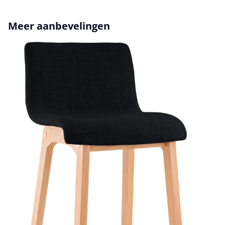
Productgalerij overslaan
Meer aanbevelingen