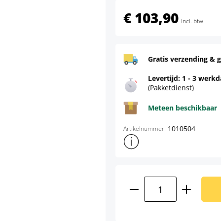
€ 103,90
incl. btw
Gratis verzending & g
Levertijd: 1 - 3 werk
(Pakketdienst)
Meteen beschikbaar
1010504
Artikelnummer:
Toon meer productinformatie
Producthoeveelhei