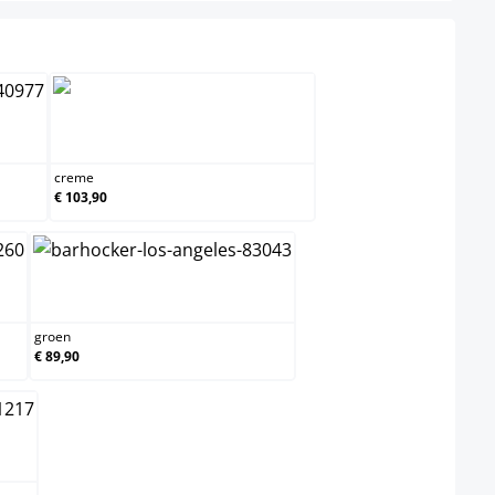
creme
creme
€ 103,90
groen
groen
€ 89,90