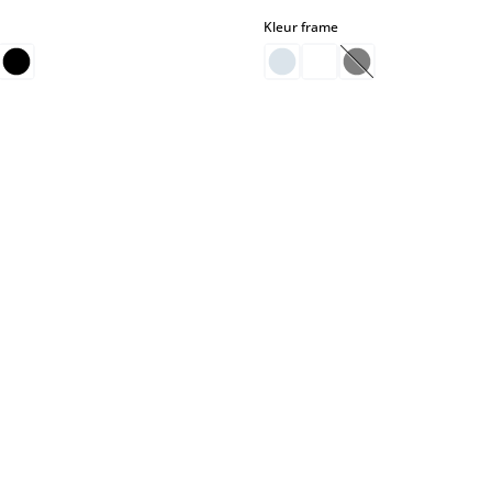
select
select
Kleur frame
(Deze optie is mom