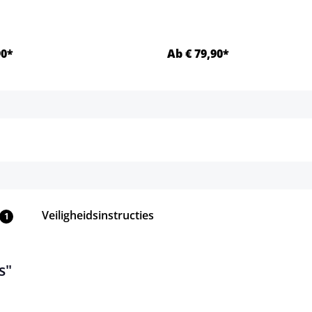
90*
Ab € 79,90*
Details
Details
Veiligheidsinstructies
1
s"