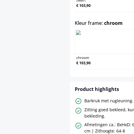
zwart
€ 103,90
sele
Kleur frame:
chroom
chroom
chroom
€ 103,90
Product highlights
Barkruk met rugleuning.
Zitting goed bekleed, ku
bekleding.
Afmetingen ca.: BxHxD: 6
cm | Zithoogte: 64-8