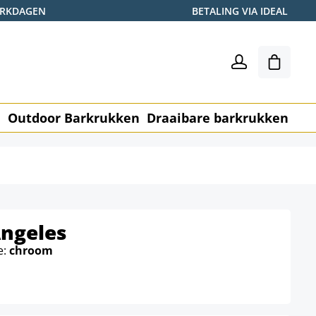
WERKDAGEN
BETALING VIA IDEAL
Winkel
n
Outdoor Barkrukken
Draaibare barkrukken
Me
Angeles
e:
chroom