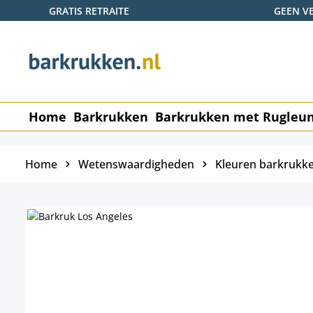
GRATIS RETRAITE
GEEN V
naar de hoofdinhoud
Ga naar de zoekopdracht
Ga naar de hoofdnavigatie
Home
Barkrukken
Barkrukken met Rugleu
Home
Wetenswaardigheden
Kleuren barkrukk