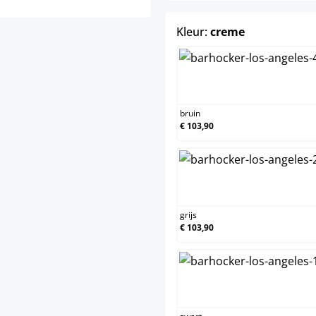
select
Kleur:
creme
bruin
bruin
€ 103,90
grijs
grijs
€ 103,90
zwart