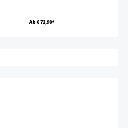
Ab € 72,90*
Ab €
Details