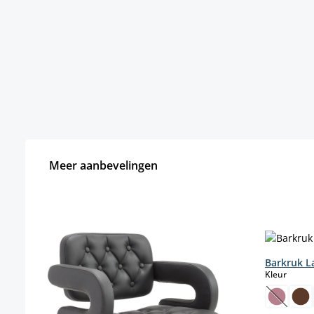
Meer aanbevelingen
Productgalerij overslaan
Barkruk L
select
Kleur
(Deze o