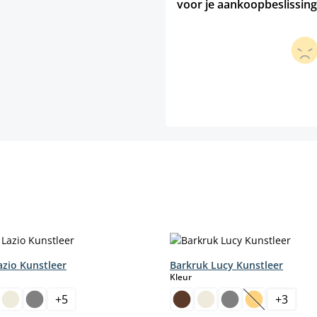
voor je aankoopbeslissing
azio Kunstleer
Barkruk Lucy Kunstleer
select
Kleur
+
5
+
3
ptie is momenteel niet beschikbaar.)
(Deze optie i