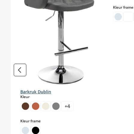
Kleur frame
Barkruk Dublin
select
Kleur
+
4
select
Kleur frame