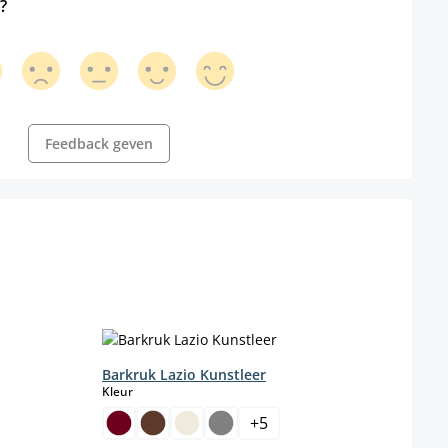
?
Feedback geven
Barkruk Lazio Kunstleer
Bark
select
Kleur
Farbe
+
5
b
s momenteel niet beschikbaar.)