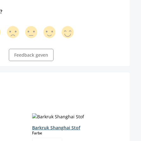
?
Feedback geven
Barkruk Shanghai Stof
Bark
select
Farbe
Farbe