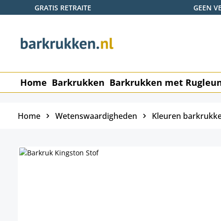
GRATIS RETRAITE
GEEN V
naar de hoofdinhoud
Ga naar de zoekopdracht
Ga naar de hoofdnavigatie
Home
Barkrukken
Barkrukken met Rugleu
Home
Wetenswaardigheden
Kleuren barkrukk