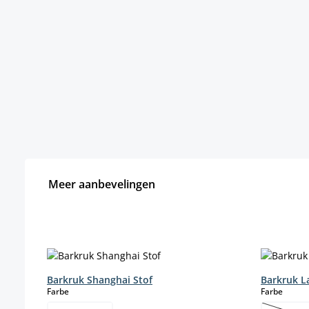
Meer aanbevelingen
Productgalerij overslaan
Barkruk Shanghai Stof
Barkruk L
select
select
Farbe
Farbe