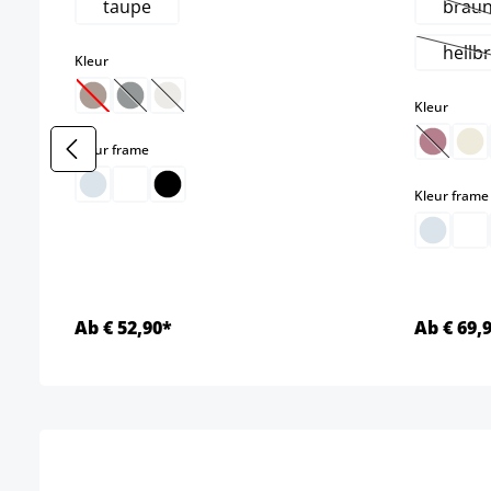
taupe
brau
(De
hellb
select
Kleur
(
select
(Deze optie is momenteel niet beschikbaar.)
(Deze optie is momenteel niet beschikbaar.)
(Deze optie is momenteel niet beschikbaar.)
Kleur
select
Kleur frame
(Deze o
Kleur frame
Ab € 52,90*
Ab € 69,
Details