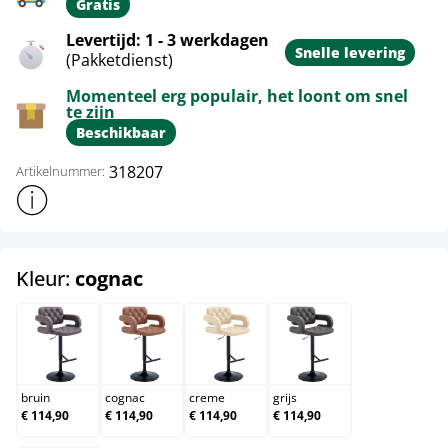
Gratis
Levertijd: 1 - 3 werkdagen
Snelle levering
(Pakketdienst)
Momenteel erg populair, het loont om snel
te zijn
Beschikbaar
318207
Artikelnummer:
Toon meer productinformatie
select
Kleur:
cognac
bruin
cognac
creme
grijs
bruin
cognac
creme
grijs
€ 114,90
€ 114,90
€ 114,90
€ 114,90