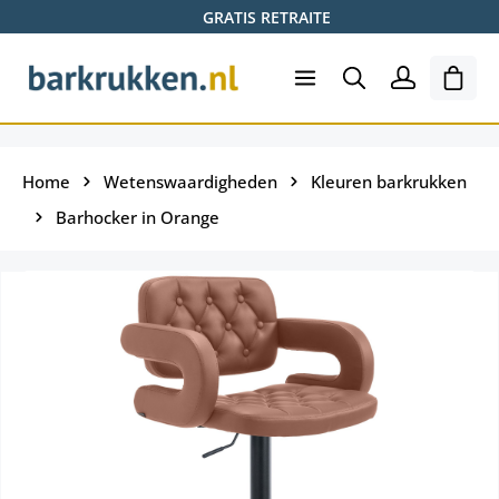
GRATIS RETRAITE
Ga naar de hoofdinhoud
Wink
Home
Wetenswaardigheden
Kleuren barkrukken
Barhocker in Orange