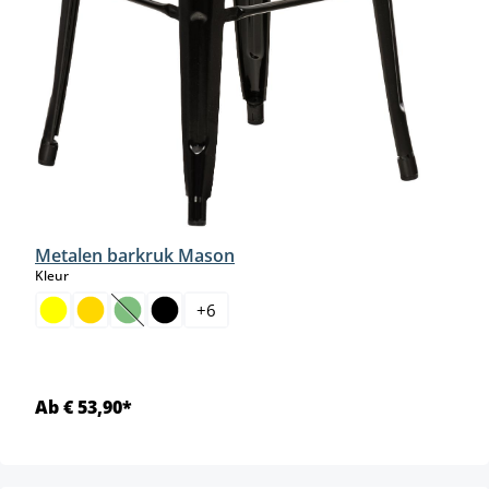
Metalen barkruk Mason
select
Kleur
+
6
(Deze optie is momenteel niet beschikbaar.)
Ab € 53,90*