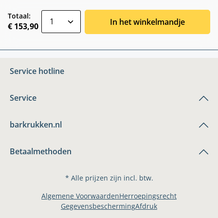
zentheme.component.product.quantitySele
Totaal:
In het winkelmandje
€ 153,90
Service hotline
Service
barkrukken.nl
Betaalmethoden
* Alle prijzen zijn incl. btw.
Algemene Voorwaarden
Herroepingsrecht
Gegevensbescherming
Afdruk