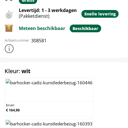
Gratis
Levertijd: 1 - 3 werkdagen
Snelle levering
(Pakketdienst)
Meteen beschikbaar
Beschikbaar
308581
Artikelnummer:
Toon meer productinformatie
select
Kleur:
wit
bruin
bruin
€ 164,90