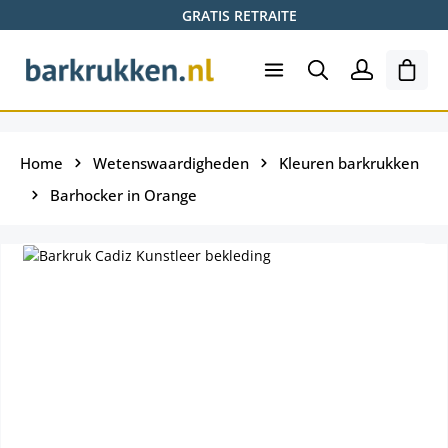
GRATIS RETRAITE
Ga naar de hoofdinhoud
Wink
Home
Wetenswaardigheden
Kleuren barkrukken
Barhocker in Orange