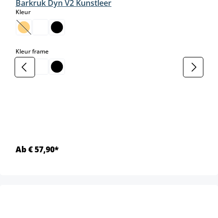
Barkruk Dyn V2 Kunstleer
select
Kleur
(Deze optie is momenteel niet beschikbaar.)
select
Kleur frame
Ab € 57,90*