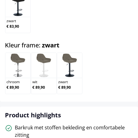
zwart
zwart
€ 83,90
select
Kleur frame:
zwart
chroom
wit
zwart
chroom
wit
zwart
€ 89,90
€ 89,90
€ 89,90
Product highlights
Barkruk met stoffen bekleding en comfortabele
zitting