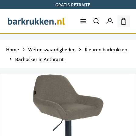
GRATIS RETRAITE
Ga naar de hoofdinhoud
Wink
Home
Wetenswaardigheden
Kleuren barkrukken
Barhocker in Anthrazit