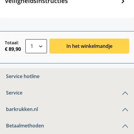
Veiligheidsinstructies
zentheme.component.product.quantitySele
Totaal:
In het winkelmandje
€ 89,90
Service hotline
Service
barkrukken.nl
Betaalmethoden