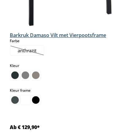
Barkruk Damaso Vilt met Vierpootsframe
select
Farbe
anthrazit
(Deze optie is momenteel niet beschikbaar.)
select
Kleur
select
Kleur frame
Ab € 129,90*