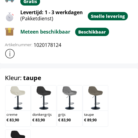
Gratis
Levertijd: 1 - 3 werkdagen
Snelle levering
(Pakketdienst)
Meteen beschikbaar
Beschikbaar
1020178124
Artikelnummer:
Toon meer productinformatie
select
Kleur:
taupe
creme
donkergrijs
grijs
taupe
creme
donkergrijs
grijs
taupe
€ 83,90
€ 83,90
€ 83,90
€ 89,90