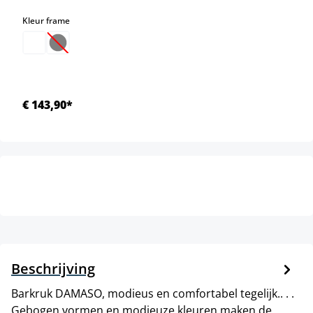
select
Kleur frame
(Deze optie is momenteel niet beschikbaar.)
€ 143,90*
Beschrijving
Barkruk DAMASO, modieus en comfortabel tegelijk.. . .
Gebogen vormen en modieuze kleuren maken de