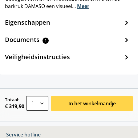
barkruk DAMASO een visueel…
Meer
Eigenschappen
Documents
1
Veiligheidsinstructies
zentheme.component.product.quantitySele
Totaal:
In het winkelmandje
€ 319,90
Service hotline