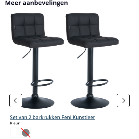
Productgalerij overslaan
Meer aanbevelingen
Set van 2 barkrukken Feni Kunstleer
select
Kleur
(Deze optie is momenteel niet beschikbaar.)