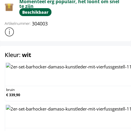
Momenteel erg populair, het loont om snel
te zijn
Beschikbaar
304003
Artikelnummer:
Toon meer productinformatie
select
Kleur:
wit
bruin
bruin
€ 339,90
creme