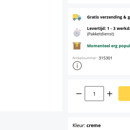
Gratis verzending & g
Levertijd: 1 - 3 werk
(Pakketdienst)
Momenteel erg populai
315301
Artikelnummer:
Toon meer productinformatie
Producthoeveelhei
select
Kleur:
creme