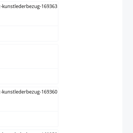
bruin
creme
grijs