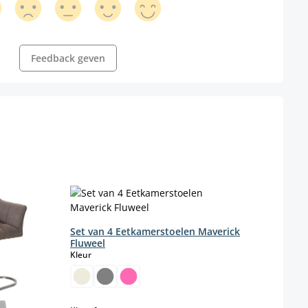
Feedback geven
Set van 4 Eetkamerstoelen Maverick
Set v
Fluweel
kuns
select
Kleur
Farbe
h