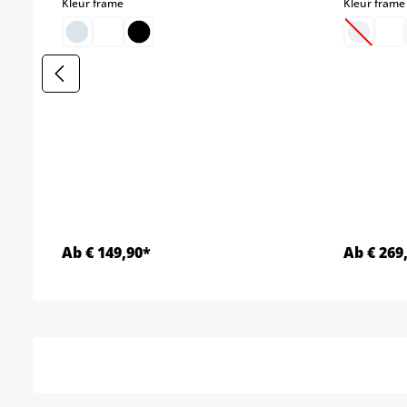
select
Kleur frame
Kleur frame
(Deze o
Ab € 149,90*
Ab € 269
Details