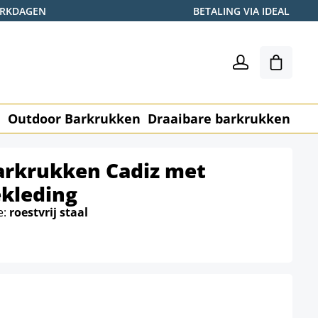
WERKDAGEN
BETALING VIA IDEAL
Winkel
n
Outdoor Barkrukken
Draaibare barkrukken
Me
barkrukken Cadiz met
ekleding
e:
roestvrij staal