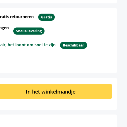
ratis retourneren
Gratis
dagen
Snelle levering
r, het loont om snel te zijn
Beschikbaar
d: Voer de gewenste hoeveelheid in of 
In het winkelmandje