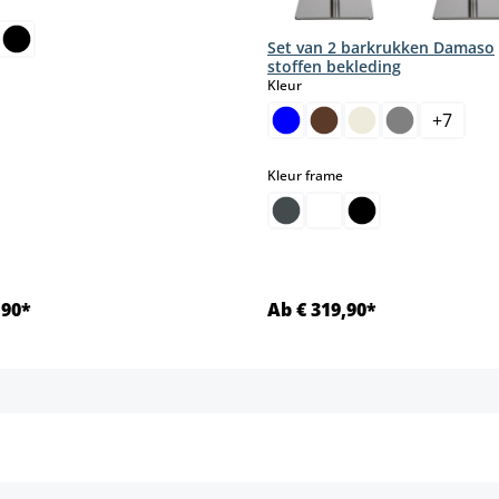
select
Set van 2 barkrukken Damaso
ptie is momenteel niet beschikbaar.)
stoffen bekleding
select
Kleur
+
7
select
Kleur frame
,90*
Ab € 319,90*
Details
Details