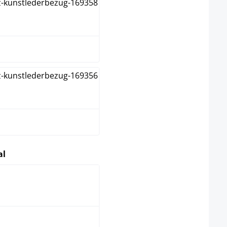
wit
zwart
select
al
roestvrij staal