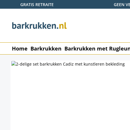
GRATIS RETRAITE
GEEN V
naar de hoofdinhoud
Ga naar de zoekopdracht
Ga naar de hoofdnavigatie
Home
Barkrukken
Barkrukken met Rugleu