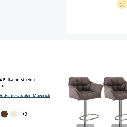
 Eetkamerstoelen Maverick
+
3