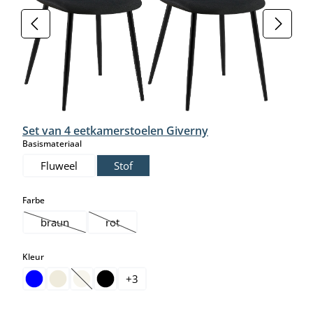
Set van 4 eetkamerstoelen Giverny
select
Basismateriaal
Fluweel
Stof
select
Farbe
braun
rot
(Deze optie is momenteel niet beschikbaar.)
(Deze optie is momenteel niet beschikbaar.)
select
Kleur
+
3
(Deze optie is momenteel niet beschikbaar.)