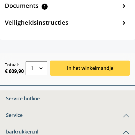
Documents
1
Veiligheidsinstructies
zentheme.component.product.quantitySele
Totaal:
In het winkelmandje
€ 609,90
Service hotline
Service
barkrukken.nl