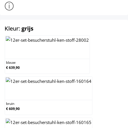
Toon meer productinformatie
select
Kleur:
grijs
blauw
blauw
€ 639,90
bruin
bruin
€ 609,90