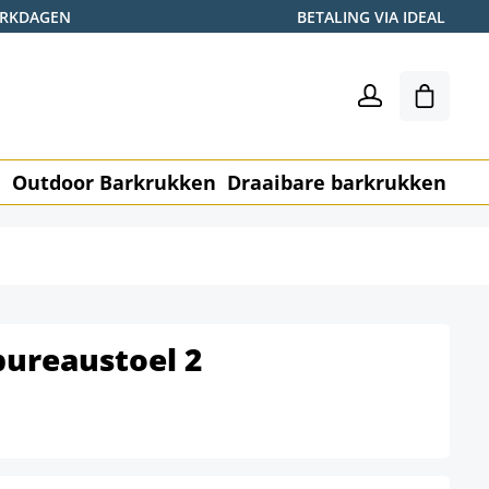
WERKDAGEN
BETALING VIA IDEAL
Winkel
n
Outdoor Barkrukken
Draaibare barkrukken
Me
bureaustoel 2