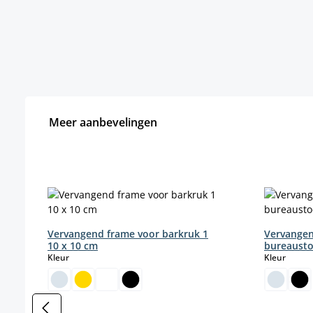
Meer aanbevelingen
Productgalerij overslaan
Vervangend frame voor barkruk 1
Vervangen
10 x 10 cm
bureausto
select
select
Kleur
Kleur