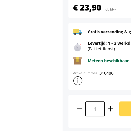
€ 23,90
incl. btw
Gratis verzending & g
Levertijd: 1 - 3 werk
(Pakketdienst)
Meteen beschikbaar
310486
Artikelnummer:
Toon meer productinformatie
Producthoeveelhei