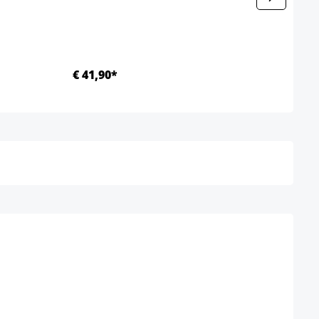
€ 41,90*
€ 68
Details