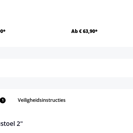
90*
Ab € 63,90*
Details
Details
Veiligheidsinstructies
1
stoel 2"