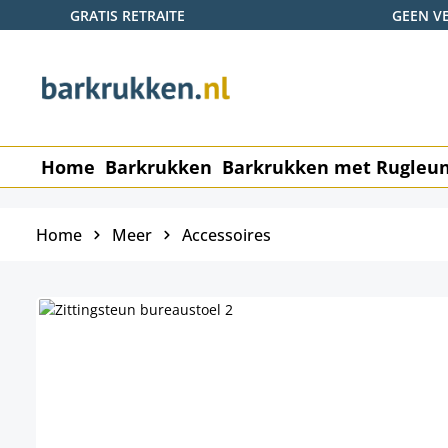
GRATIS RETRAITE
GEEN V
naar de hoofdinhoud
Ga naar de zoekopdracht
Ga naar de hoofdnavigatie
Home
Barkrukken
Barkrukken met Rugleu
Home
Meer
Accessoires