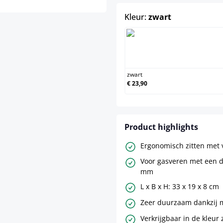
select
Kleur:
zwart
zwart
zwart
€ 23,90
Product highlights
Ergonomisch zitten met 
Voor gasveren met een d
mm
L x B x H: 33 x 19 x 8 cm
Zeer duurzaam dankzij m
Verkrijgbaar in de kleur 