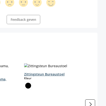
Feedback geven
Zittingsteun Bureaustoel
Univ
select
Kleur
Kleur
ama,