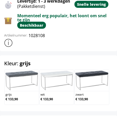
Levertijd: 1 - 3 werkdagen
Snelle levering
(Pakketdienst)
Momenteel erg populair, het loont om snel
te zijn
Beschikbaar
1028108
Artikelnummer:
Toon meer productinformatie
select
Kleur:
grijs
grijs
wit
zwart
grijs
wit
zwart
€ 133,90
€ 133,90
€ 133,90