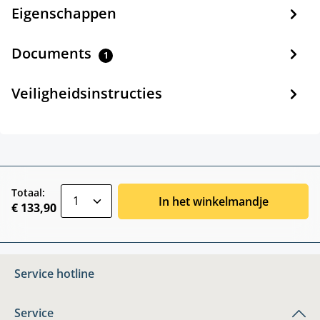
Eigenschappen
Documents
1
Veiligheidsinstructies
zentheme.component.product.quantitySele
Totaal:
In het winkelmandje
€ 133,90
Service hotline
Service