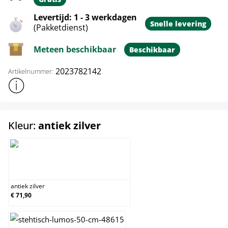
Levertijd: 1 - 3 werkdagen
Snelle levering
(Pakketdienst)
Meteen beschikbaar
Beschikbaar
2023782142
Artikelnummer:
Toon meer productinformatie
select
Kleur:
antiek zilver
antiek zilver
antiek zilver
€ 71,90