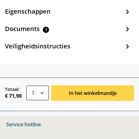
Eigenschappen
Documents
1
Veiligheidsinstructies
zentheme.component.product.quantitySele
Totaal:
In het winkelmandje
€ 71,90
Service hotline