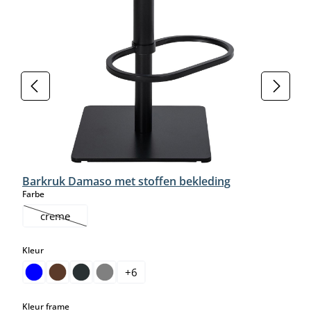
Barkruk Damaso met stoffen bekleding
select
Farbe
creme
(Deze optie is momenteel niet beschikbaar.)
select
Kleur
+
6
select
Kleur frame