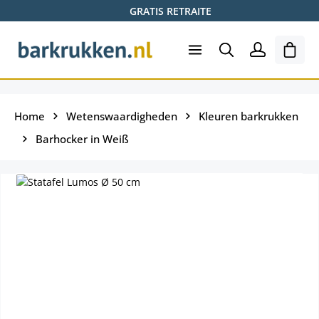
GRATIS RETRAITE
Ga naar de hoofdinhoud
Wink
Home
Wetenswaardigheden
Kleuren barkrukken
Barhocker in Weiß