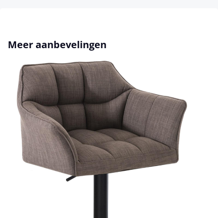
Productgalerij overslaan
Meer aanbevelingen