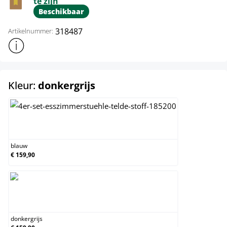
te zijn
Beschikbaar
318487
Artikelnummer:
Toon meer productinformatie
select
Kleur:
donkergrijs
blauw
blauw
€ 159,90
donkergrijs
donkergrijs