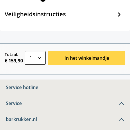
Veiligheidsinstructies
zentheme.component.product.quantitySele
Totaal:
In het winkelmandje
€ 159,90
Service hotline
Service
barkrukken.nl