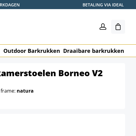
WERKDAGEN
BETALING VIA IDEAL
Winkel
n
Outdoor Barkrukken
Draaibare barkrukken
Me
tkamerstoelen Borneo V2
 frame:
natura