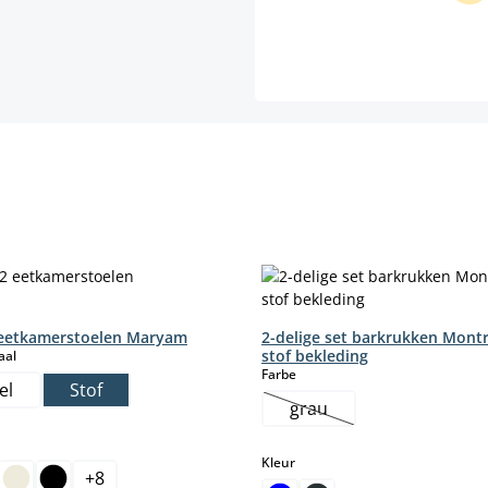
 eetkamerstoelen Maryam
2-delige set barkrukken Montr
select
stof bekleding
aal
select
Farbe
el
Stof
grau
(Deze optie is momenteel
select
Kleur
+
8