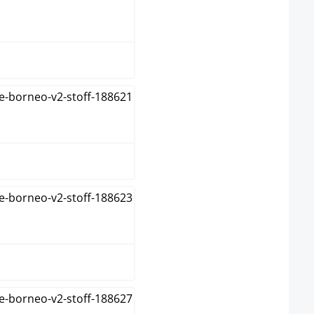
donkergrijs
grijs
groen