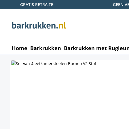
GRATIS RETRAITE
GEEN V
naar de hoofdinhoud
Ga naar de zoekopdracht
Ga naar de hoofdnavigatie
Home
Barkrukken
Barkrukken met Rugleu