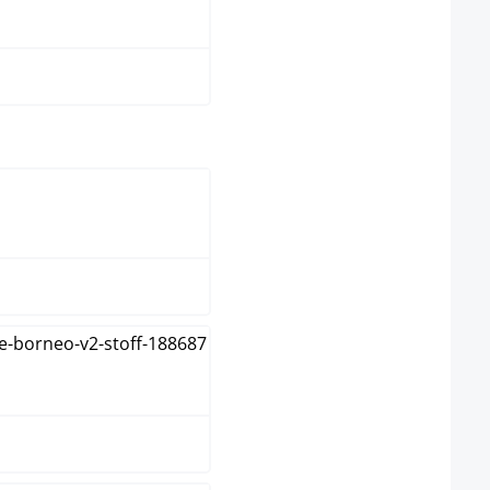
taupe
t
natura
walnoot