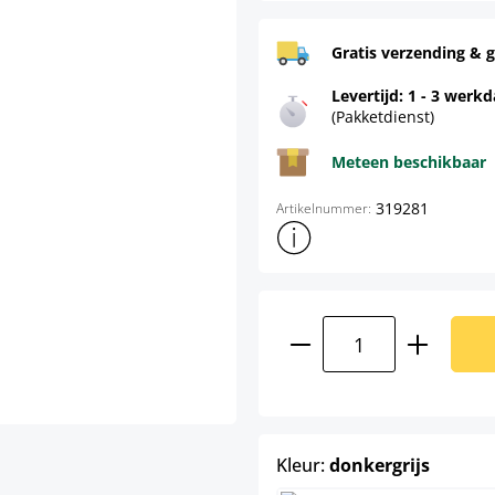
Gratis verzending & g
Levertijd: 1 - 3 werk
(Pakketdienst)
Meteen beschikbaar
319281
Artikelnummer:
Toon meer productinformatie
Producthoeveelhei
select
Kleur:
donkergrijs