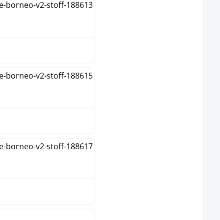
blauw
bruin
creme