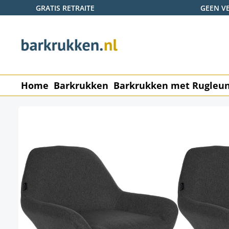
GRATIS RETRAITE
GEEN V
naar de hoofdinhoud
Ga naar de zoekopdracht
Ga naar de hoofdnavigatie
Home
Barkrukken
Barkrukken met Rugleu