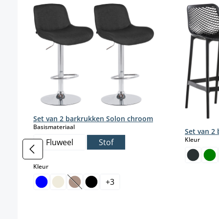
Set van 2 barkrukken Solon chroom
select
Basismateriaal
Set van 2 
select
Kleur
Fluweel
Stof
select
Kleur
+
3
(Deze optie is momenteel niet beschikbaar.)