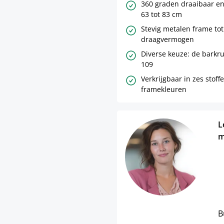
360 graden draaibaar en
63 tot 83 cm
Stevig metalen frame tot
draagvermogen
Diverse keuze: de barkru
109
Verkrijgbaar in zes stoff
framekleuren
L
m
B