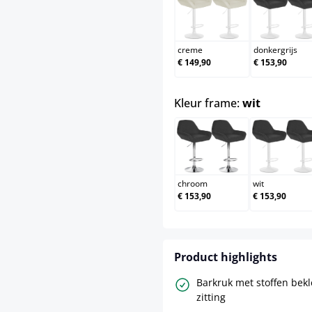
creme
donk
creme
donkergrijs
€ 149,90
€ 153,90
select
Kleur frame:
wit
chroom
wit
chroom
wit
€ 153,90
€ 153,90
Product highlights
Barkruk met stoffen bek
zitting