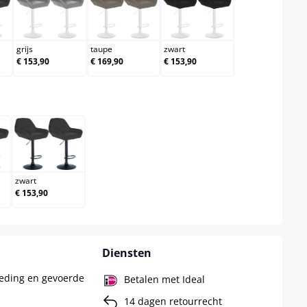
ergrijs
grijs
taupe
zwart
grijs
taupe
zwart
€ 153,90
€ 169,90
€ 153,90
zwart
zwart
€ 153,90
Diensten
leding en gevoerde
Betalen met Ideal
14 dagen retourrecht