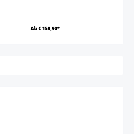
Ab € 158,90*
Ab €
Details