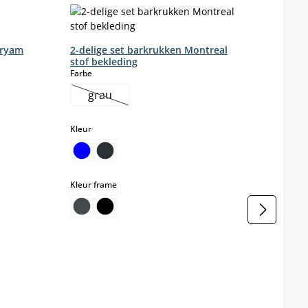
aryam
2-delige set barkrukken Montreal
stof bekleding
select
Farbe
grau
(Deze optie is momenteel niet beschikbaar.)
select
Kleur
select
Kleur frame
2x Ba
Kleur
Kleur