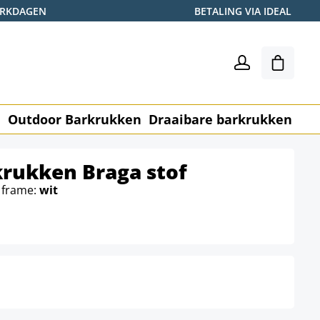
WERKDAGEN
BETALING VIA IDEAL
Winkel
n
Outdoor Barkrukken
Draaibare barkrukken
Me
krukken Braga stof
 frame:
wit