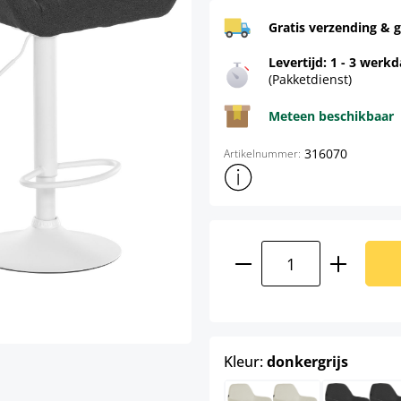
Gratis verzending & g
Levertijd: 1 - 3 werk
(Pakketdienst)
Meteen beschikbaar
316070
Artikelnummer:
Toon meer productinformatie
Producthoeveelhei
select
Kleur:
donkergrijs