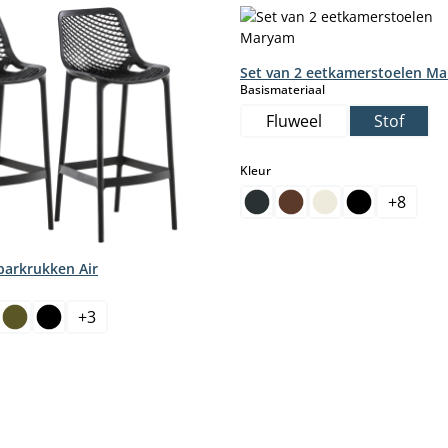
Set van 2 eetkamerstoelen M
select
Basismateriaal
Fluweel
Stof
select
Kleur
+
8
barkrukken Air
+
3