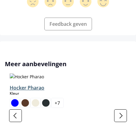
Feedback geven
Productgalerij overslaan
Meer aanbevelingen
Hocker Pharao
select
Kleur
+
7