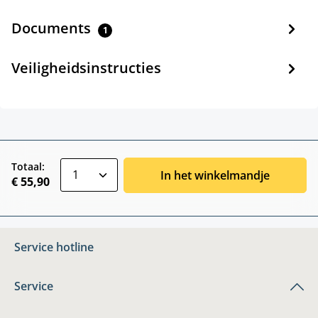
Documents
1
Veiligheidsinstructies
zentheme.component.product.quantitySele
Totaal:
In het winkelmandje
€ 55,90
Service hotline
Service