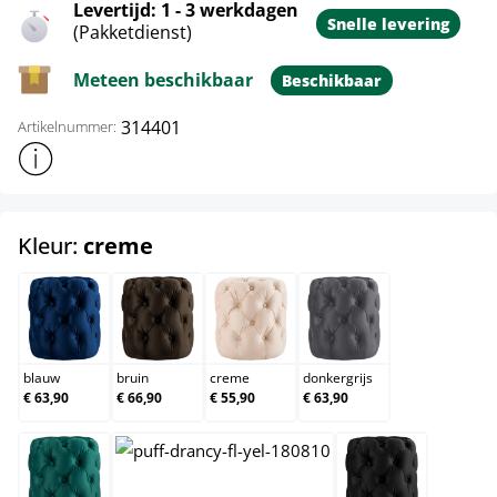
Levertijd: 1 - 3 werkdagen
Snelle levering
(Pakketdienst)
Meteen beschikbaar
Beschikbaar
314401
Artikelnummer:
Toon meer productinformatie
select
Kleur:
creme
blauw
bruin
creme
donkergrijs
blauw
bruin
creme
donkergrijs
€ 63,90
€ 66,90
€ 55,90
€ 63,90
donkergroen
grijs
zwart