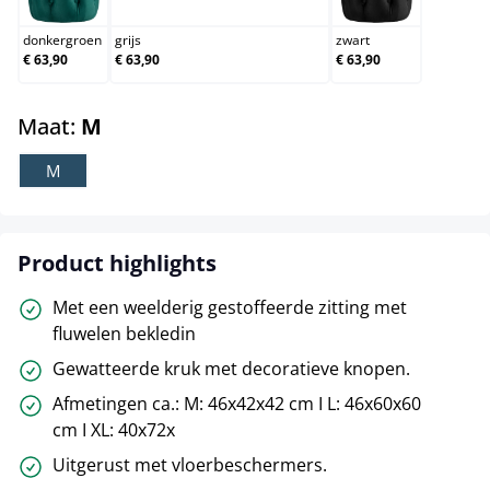
donkergroen
grijs
zwart
€ 63,90
€ 63,90
€ 63,90
select
Maat:
M
M
Product highlights
Met een weelderig gestoffeerde zitting met
fluwelen bekledin
Gewatteerde kruk met decoratieve knopen.
Afmetingen ca.: M: 46x42x42 cm I L: 46x60x60
cm I XL: 40x72x
Uitgerust met vloerbeschermers.