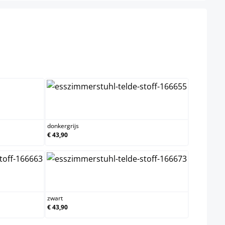
l niet beschikbaar.)
donkergrijs
donkergrijs
€ 43,90
zwart
zwart
€ 43,90