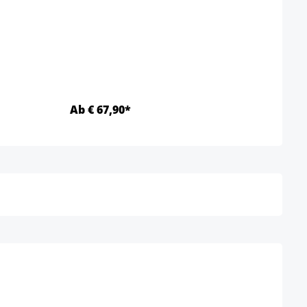
Kleur
Ab € 67,90*
Ab €
Details