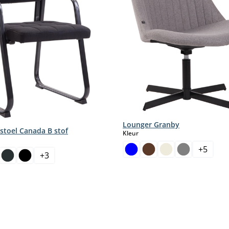
Lounger Granby
stoel Canada B stof
select
Kleur
+
5
+
3