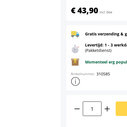
€ 43,90
incl. btw
Gratis verzending & g
Levertijd: 1 - 3 werk
(Pakketdienst)
Momenteel erg populai
310585
Artikelnummer:
Toon meer productinformatie
Producthoeveelhei