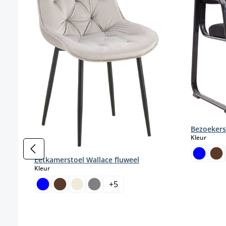
Bezoekers
select
Kleur
Eetkamerstoel Wallace fluweel
select
Kleur
+
5