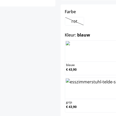
select
Farbe
rot
(Deze optie is momentee
select
Kleur:
blauw
blauw
blauw
€ 43,90
grijs
grijs
€ 43,90