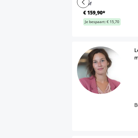
stof
€ 159,90*
Je bespaart: € 15,70
L
m
B