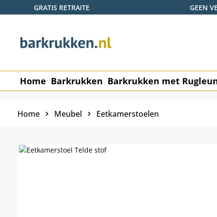
GRATIS RETRAITE
GEEN V
naar de hoofdinhoud
Ga naar de zoekopdracht
Ga naar de hoofdnavigatie
Home
Barkrukken
Barkrukken met Rugleu
Home
Meubel
Eetkamerstoelen