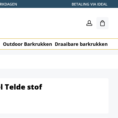
WERKDAGEN
BETALING VIA IDEAL
Winkel
n
Outdoor Barkrukken
Draaibare barkrukken
Me
 Telde stof