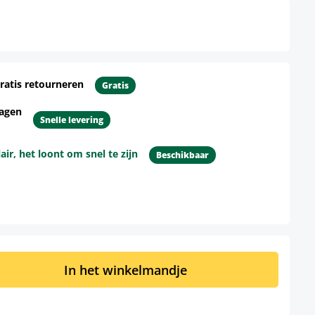
ratis retourneren
Gratis
dagen
Snelle levering
r, het loont om snel te zijn
Beschikbaar
d: Voer de gewenste hoeveelheid in of 
In het winkelmandje