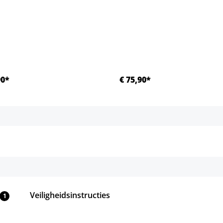
90*
€ 75,90*
Details
Details
Veiligheidsinstructies
1