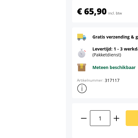
€ 65,90
incl. btw
Gratis verzending & g
Levertijd: 1 - 3 werk
(Pakketdienst)
Meteen beschikbaar
317117
Artikelnummer:
Toon meer productinformatie
Producthoeveelhei