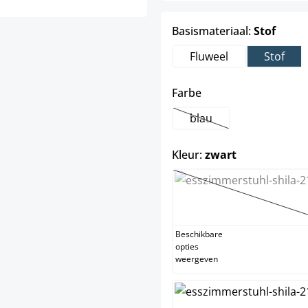
select
Basismateriaal:
Stof
Fluweel
Stof
select
Farbe
blau
(Deze optie is momente
select
Kleur:
zwart
beige
(Deze optie
Beschikbare
opties
weergeven