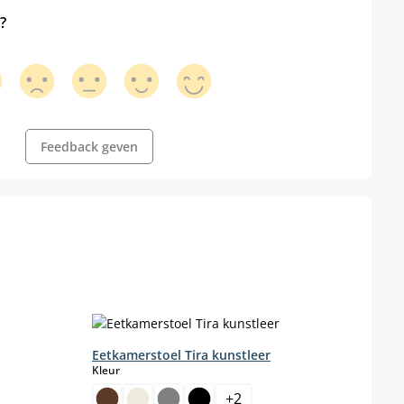
?
Feedback geven
Eetkamerstoel Tira kunstleer
Eetk
select
Kleur
Basis
+
2
F