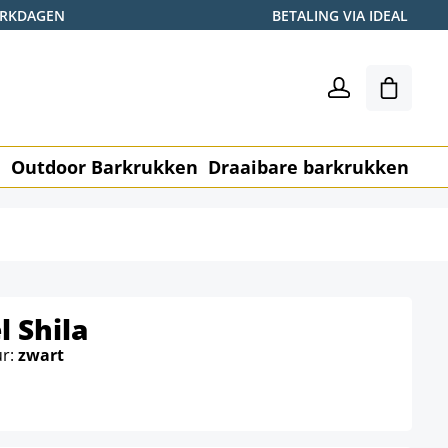
WERKDAGEN
BETALING VIA IDEAL
Winkel
n
Outdoor Barkrukken
Draaibare barkrukken
Me
 Shila
ur:
zwart