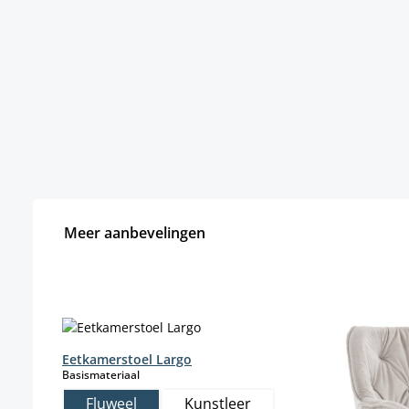
Meer aanbevelingen
Productgalerij overslaan
Eetkamerstoel Largo
select
Basismateriaal
Fluweel
Kunstleer