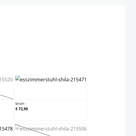
el niet beschikbaar.)
bruin
 is momenteel niet beschikbaar.)
bruin
€ 72,90