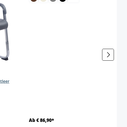
Kleur
tleer
enteel niet beschikbaar.)
Ab € 86,90*
Ab €