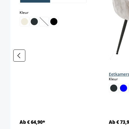
select
Kleur
(Deze optie is momenteel niet beschikbaar.)
Eetkamers
select
Kleur
Ab € 64,90*
Ab € 73,