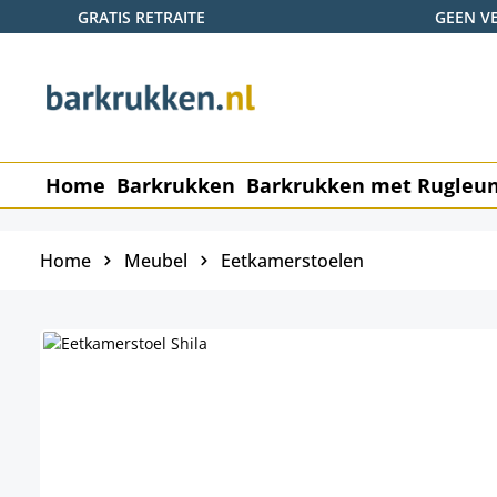
GRATIS RETRAITE
GEEN V
naar de hoofdinhoud
Ga naar de zoekopdracht
Ga naar de hoofdnavigatie
Home
Barkrukken
Barkrukken met Rugleu
Home
Meubel
Eetkamerstoelen