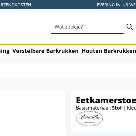
ERZENDKOSTEN
LEVERING IN 1-3 
ning
Verstelbare Barkrukken
Houten Barkrukke
Eetkamerstoel
Basismateriaal:
Stof
| Kle