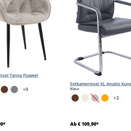
toel Tanna Fluweel
Eetkamerstoel XL Anubis Kuns
select
+
9
Kleur
+
3
(Deze optie is mom
90*
Ab € 109,90*