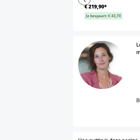
€ 219,90*
Je bespaart: € 43,70
L
m
B