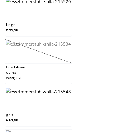
beige
beige
€ 59,90
bruin
(Deze optie is momenteel niet beschikbaar.)
Beschikbare
opties
weergeven
grijs
grijs
€ 61,90