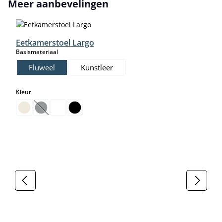
Productgalerij overslaan
Meer aanbevelingen
Eetkamerstoel Largo
select
Basismateriaal
Fluweel
Kunstleer
select
Kleur
(Deze optie is momenteel niet beschikbaar.)