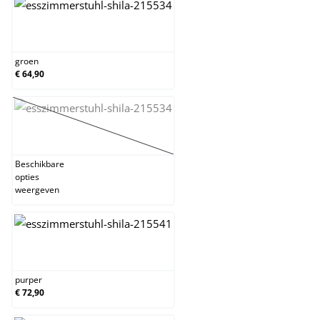
groen
groen
€ 64,90
oranje
(Deze optie is momenteel niet beschikbaar.)
Beschikbare
opties
weergeven
purper
purper
€ 72,90