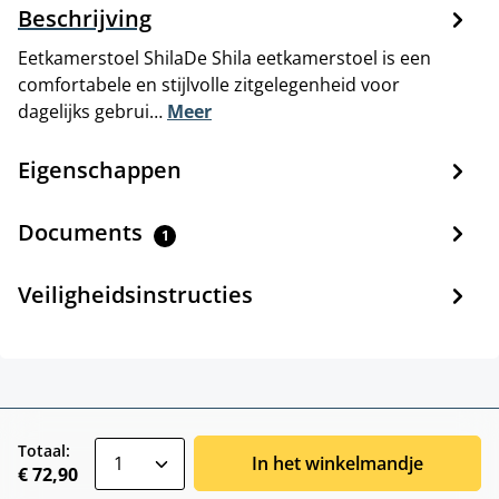
Beschrijving
Eetkamerstoel ShilaDe Shila eetkamerstoel is een
comfortabele en stijlvolle zitgelegenheid voor
dagelijks gebrui…
Meer
Eigenschappen
Documents
1
Veiligheidsinstructies
zentheme.component.product.quantitySele
Totaal:
In het winkelmandje
€ 72,90