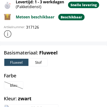
Levertijd: 1 - 3 werkdagen
Snelle levering
(Pakketdienst)
Meteen beschikbaar
Beschikbaar
317126
Artikelnummer:
Toon meer productinformatie
select
Basismateriaal:
Fluweel
Fluweel
Stof
select
Farbe
blau
(Deze optie is momenteel niet beschikbaar.)
select
Kleur:
zwart