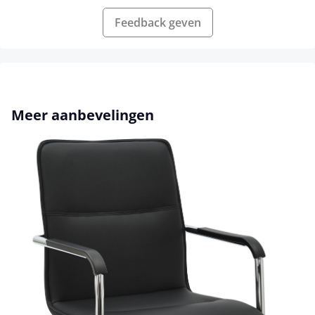
Feedback geven
Productgalerij overslaan
Meer aanbevelingen