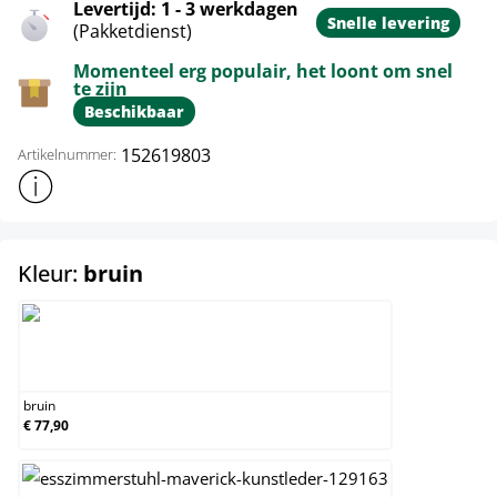
Levertijd: 1 - 3 werkdagen
Snelle levering
(Pakketdienst)
Momenteel erg populair, het loont om snel
te zijn
Beschikbaar
152619803
Artikelnummer:
Toon meer productinformatie
select
Kleur:
bruin
bruin
bruin
€ 77,90