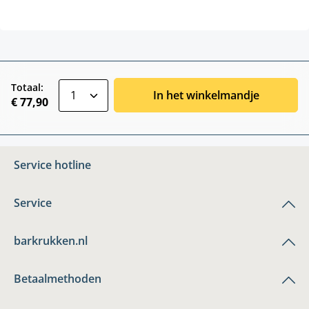
zentheme.component.product.quantitySele
Totaal:
In het winkelmandje
€ 77,90
Service hotline
Service
barkrukken.nl
Betaalmethoden