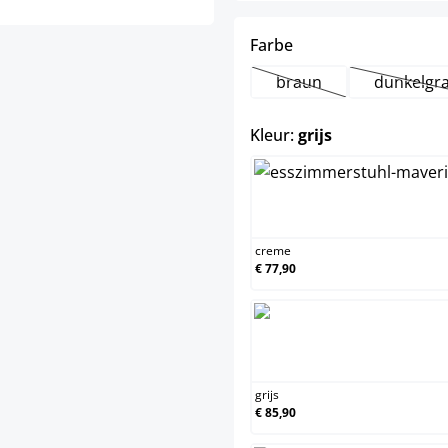
select
Farbe
braun
dunkelgr
(Deze optie is momente
(Dez
select
Kleur:
grijs
crem
creme
€ 77,90
grijs
grijs
€ 85,90