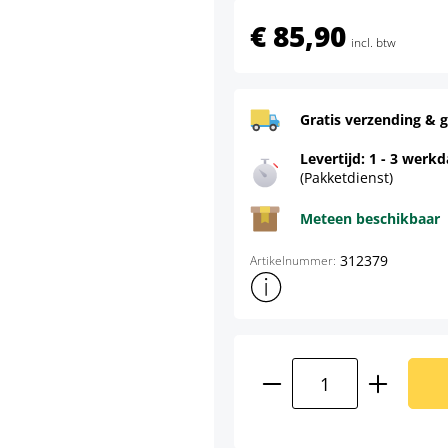
€ 85,90
incl. btw
Gratis verzending & g
Levertijd: 1 - 3 werk
(Pakketdienst)
Meteen beschikbaar
312379
Artikelnummer:
Toon meer productinformatie
Producthoeveelhei