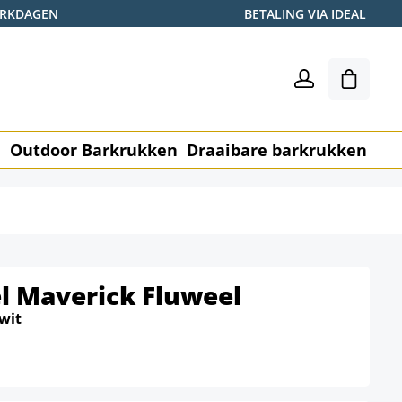
WERKDAGEN
BETALING VIA IDEAL
Winkel
n
Outdoor Barkrukken
Draaibare barkrukken
Me
l Maverick Fluweel
wit