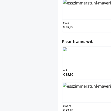
roze
roze
€ 85,90
select
Kleur frame:
wit
wit
wit
€ 85,90
zwar
zwart
€ 77,90