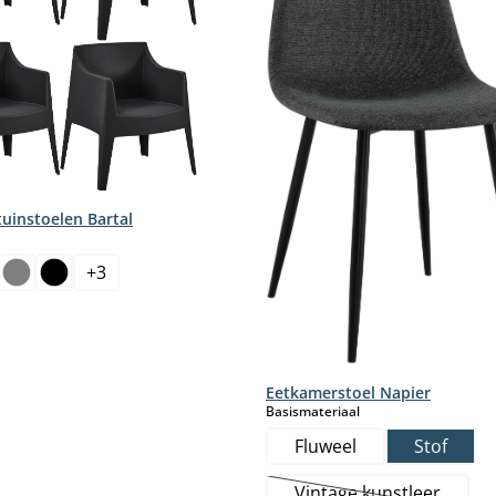
tuinstoelen Bartal
+
3
Eetkamerstoel Napier
select
Basismateriaal
Fluweel
Stof
Vintage kunstleer