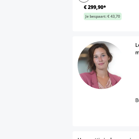
€ 299,90*
Je bespaart: € 43,70
L
m
B