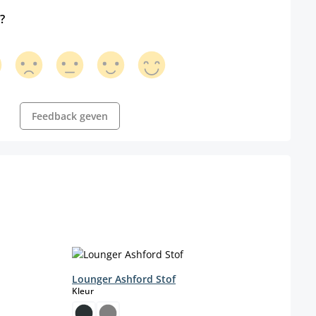
?
Feedback geven
Lounger Ashford Stof
Eetk
select
Kleur
Kleur