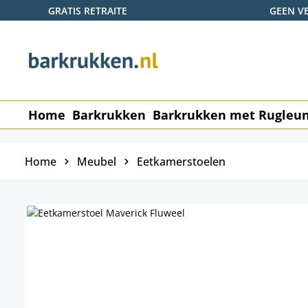
GRATIS RETRAITE
GEEN V
naar de hoofdinhoud
Ga naar de zoekopdracht
Ga naar de hoofdnavigatie
Home
Barkrukken
Barkrukken met Rugleu
Home
Meubel
Eetkamerstoelen