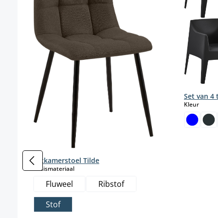
Set van 4 
select
Kleur
Eetkamerstoel Tilde
select
Basismateriaal
Fluweel
Ribstof
Stof