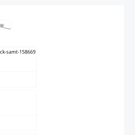
au
el niet beschikbaar.)
e optie is momenteel niet beschikbaar.)
e