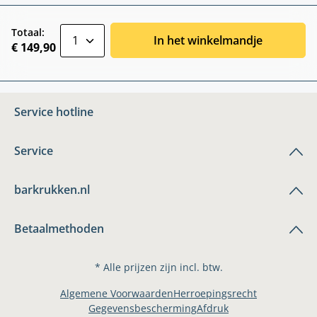
zentheme.component.product.quantitySele
Totaal:
In het winkelmandje
€ 149,90
Service hotline
Service
barkrukken.nl
Betaalmethoden
* Alle prijzen zijn incl. btw.
Algemene Voorwaarden
Herroepingsrecht
Gegevensbescherming
Afdruk