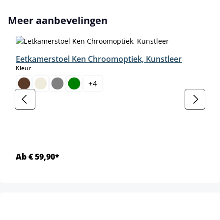
Productgalerij overslaan
Meer aanbevelingen
Eetkamerstoel Ken Chroomoptiek, Kunstleer
select
Kleur
+
4
Ab € 59,90*