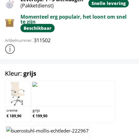
Snelle levering
(Pakketdienst)
Momenteel erg populair, het loont om snel
te zijn
Beschikbaar
311502
Artikelnummer:
Toon meer productinformatie
select
Kleur:
grijs
creme
grijs
creme
grijs
€ 189,90
€ 199,90