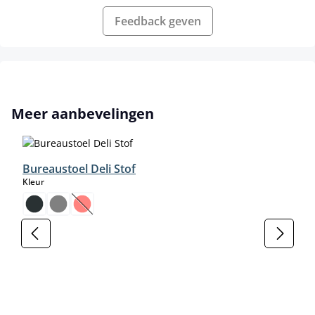
Feedback geven
Productgalerij overslaan
Meer aanbevelingen
Bureaustoel Deli Stof
select
Kleur
(Deze optie is momenteel niet beschikbaar.)