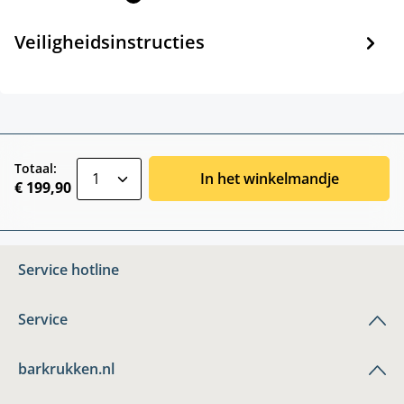
Veiligheidsinstructies
zentheme.component.product.quantitySele
Totaal:
In het winkelmandje
€ 199,90
Service hotline
Service
barkrukken.nl