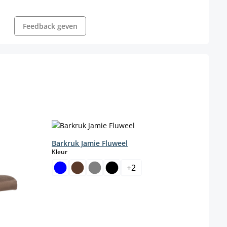
Feedback geven
Barkruk Jamie Fluweel
Barkr
select
Kleur
Kleur
+
2