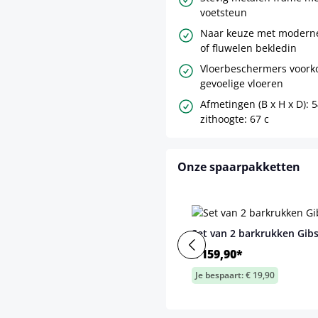
voetsteun
Naar keuze met moderne
of fluwelen bekledin
Vloerbeschermers voor
gevoelige vloeren
Afmetingen (B x H x D): 5
zithoogte: 67 c
Onze spaarpakketten
Set van 2 barkrukken Gib
€ 159,90*
Je bespaart: € 19,90