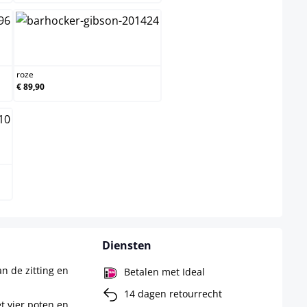
roze
roze
€ 89,90
Diensten
 de zitting en
Betalen met Ideal
14 dagen retourrecht
t vier poten en