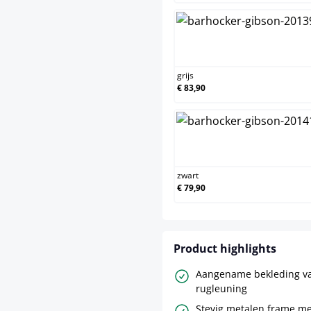
grijs
grijs
€ 83,90
zwart
zwart
€ 79,90
Product highlights
Aangename bekleding van
rugleuning
Stevig metalen frame me