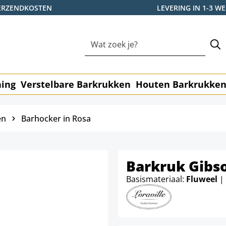
ERZENDKOSTEN
LEVERING IN 1-3 
ning
Verstelbare Barkrukken
Houten Barkrukke
en
Barhocker in Rosa
Barkruk Gibs
Basismateriaal:
Fluweel
|