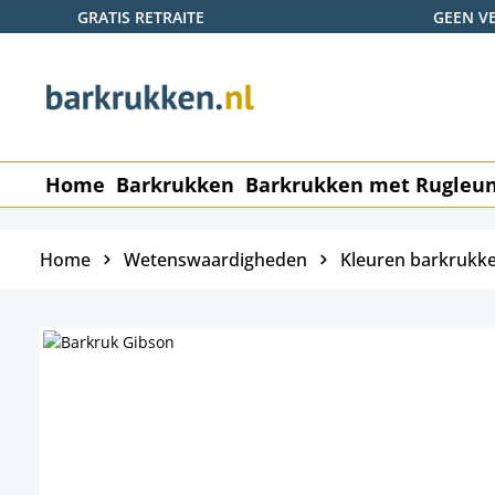
GRATIS RETRAITE
GEEN V
naar de hoofdinhoud
Ga naar de zoekopdracht
Ga naar de hoofdnavigatie
Home
Barkrukken
Barkrukken met Rugleu
Home
Wetenswaardigheden
Kleuren barkrukk