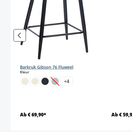
Barkruk Gibson 76 Fluweel
select
Kleur
+
4
(Deze optie is momenteel niet beschikb
Ab € 69,90*
Ab € 59,