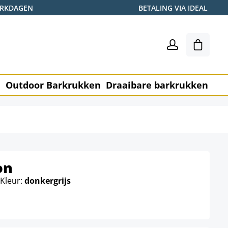
WERKDAGEN
BETALING VIA IDEAL
Winkel
n
Outdoor Barkrukken
Draaibare barkrukken
Me
on
 Kleur:
donkergrijs