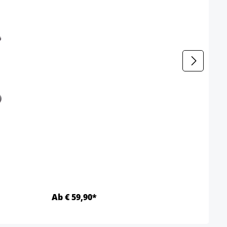
Ab € 59,90*
Ab €