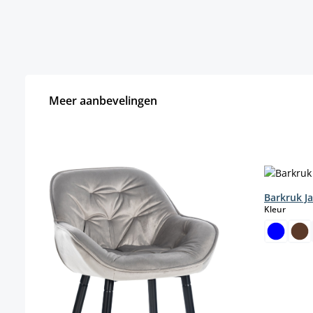
Meer aanbevelingen
Productgalerij overslaan
Barkruk J
select
Kleur