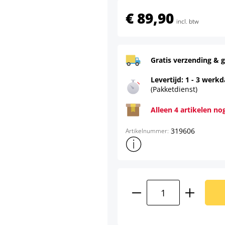
€ 89,90
incl. btw
Gratis verzending & g
Levertijd: 1 - 3 werk
(Pakketdienst)
Alleen 4 artikelen no
319606
Artikelnummer:
Toon meer productinformatie
Producthoeveelhei