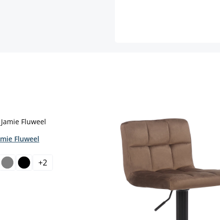
amie Fluweel
+
2