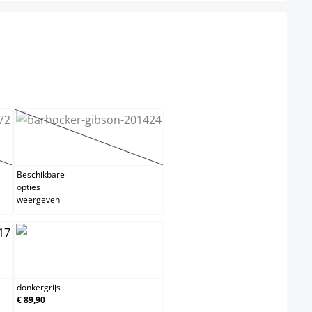
lect
bruin
s momenteel niet beschikbaar.)
(Deze optie is momenteel niet beschikbaar.)
Beschikbare
opties
weergeven
donkergrijs
donkergrijs
€ 89,90