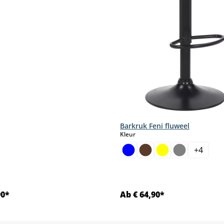
Barkruk Feni fluweel
select
Kleur
aar.)
+
4
90*
Ab € 64,90*