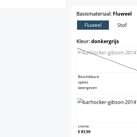
se
Basismateriaal:
Fluweel
Fluweel
Stof
select
Kleur:
donkergrijs
blauw
(Deze optie i
Beschikbare
opties
weergeven
creme
creme
€ 83,90