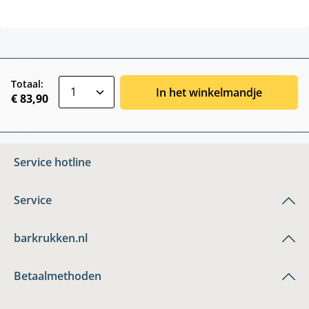
zentheme.component.product.quantitySele
Totaal:
In het winkelmandje
€ 83,90
Service hotline
Service
barkrukken.nl
Betaalmethoden