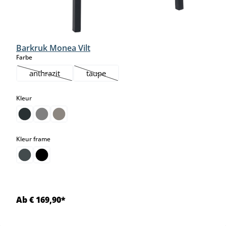
Barkruk Monea Vilt
select
Farbe
anthrazit
taupe
(Deze optie is momenteel niet beschikbaar.)
(Deze optie is momenteel niet beschikbaar.)
select
Kleur
select
Kleur frame
Ab € 169,90*