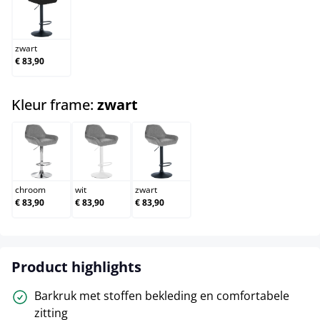
zwart
zwart
€ 83,90
select
Kleur frame:
zwart
chroom
wit
zwart
chroom
wit
zwart
€ 83,90
€ 83,90
€ 83,90
Product highlights
Barkruk met stoffen bekleding en comfortabele
zitting