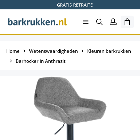
GRATIS RETRAITE
Ga naar de hoofdinhoud
Wink
Home
Wetenswaardigheden
Kleuren barkrukken
Barhocker in Anthrazit