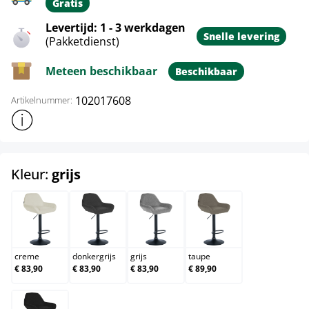
Gratis
Levertijd: 1 - 3 werkdagen
Snelle levering
(Pakketdienst)
Meteen beschikbaar
Beschikbaar
102017608
Artikelnummer:
Toon meer productinformatie
select
Kleur:
grijs
creme
donkergrijs
grijs
taupe
creme
donkergrijs
grijs
taupe
€ 83,90
€ 83,90
€ 83,90
€ 89,90