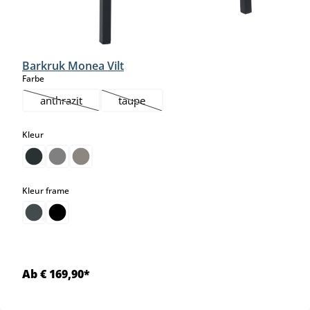
Barkruk Monea Vilt
select
Farbe
anthrazit
taupe
(Deze optie is momenteel niet beschikbaar.)
(Deze optie is momenteel niet beschikbaar.)
select
Kleur
select
Kleur frame
Ab € 169,90*