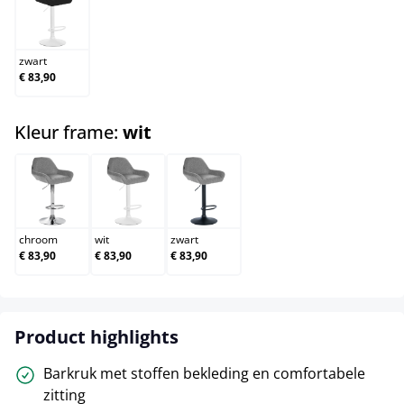
zwart
zwart
€ 83,90
select
Kleur frame:
wit
chroom
wit
zwart
chroom
wit
zwart
€ 83,90
€ 83,90
€ 83,90
Product highlights
Barkruk met stoffen bekleding en comfortabele
zitting