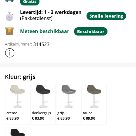
Gratis
Levertijd: 1 - 3 werkdagen
Snelle levering
(Pakketdienst)
Meteen beschikbaar
Beschikbaar
314523
Artikelnummer:
Toon meer productinformatie
select
Kleur:
grijs
creme
donkergrijs
grijs
taupe
creme
donkergrijs
grijs
taupe
€ 83,90
€ 83,90
€ 83,90
€ 89,90