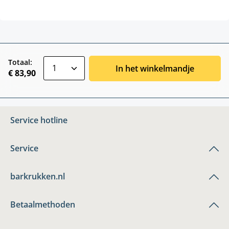
zentheme.component.product.quantitySele
Totaal:
In het winkelmandje
€ 83,90
Service hotline
Service
barkrukken.nl
Betaalmethoden