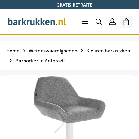
GRATIS RETRAITE
Ga naar de hoofdinhoud
Wink
Home
Wetenswaardigheden
Kleuren barkrukken
Barhocker in Anthrazit