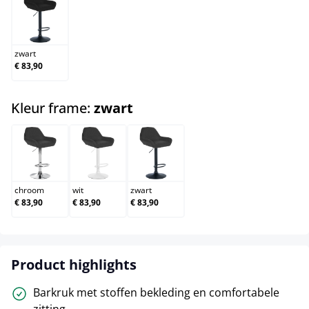
zwart
zwart
€ 83,90
select
Kleur frame:
zwart
chroom
wit
zwart
chroom
wit
zwart
€ 83,90
€ 83,90
€ 83,90
Product highlights
Barkruk met stoffen bekleding en comfortabele
zitting