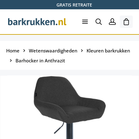
GRATIS RETRAITE
Ga naar de hoofdinhoud
Wink
Home
Wetenswaardigheden
Kleuren barkrukken
Barhocker in Anthrazit