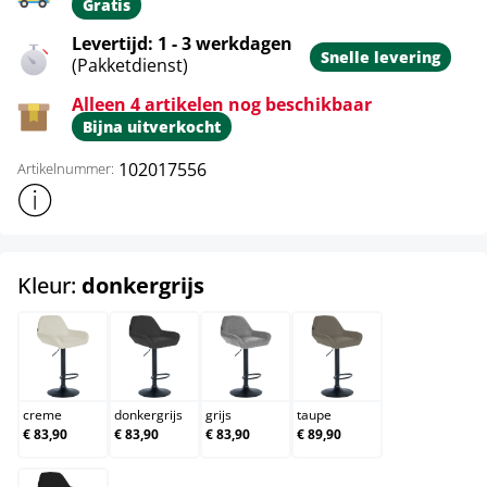
Gratis
Levertijd: 1 - 3 werkdagen
Snelle levering
(Pakketdienst)
Alleen 4 artikelen nog beschikbaar
Bijna uitverkocht
102017556
Artikelnummer:
Toon meer productinformatie
select
Kleur:
donkergrijs
creme
donkergrijs
grijs
taupe
creme
donkergrijs
grijs
taupe
€ 83,90
€ 83,90
€ 83,90
€ 89,90