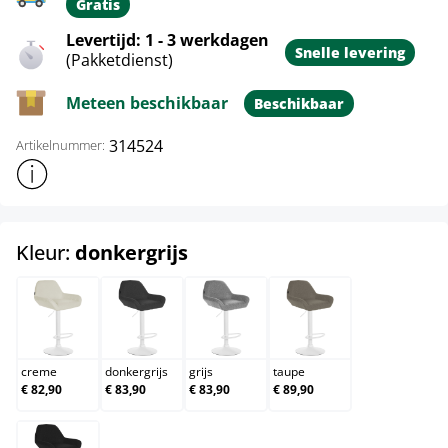
Gratis
Levertijd: 1 - 3 werkdagen
Snelle levering
(Pakketdienst)
Meteen beschikbaar
Beschikbaar
314524
Artikelnummer:
Toon meer productinformatie
select
Kleur:
donkergrijs
creme
donkergrijs
grijs
taupe
creme
donkergrijs
grijs
taupe
€ 82,90
€ 83,90
€ 83,90
€ 89,90