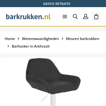
GRATIS RETRAITE
Ga naar de hoofdinhoud
Wink
Home
Wetenswaardigheden
Kleuren barkrukken
Barhocker in Anthrazit