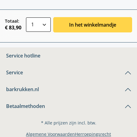
zentheme.component.product.quantitySele
Totaal:
In het winkelmandje
€ 83,90
Service hotline
Service
barkrukken.nl
Betaalmethoden
* Alle prijzen zijn incl. btw.
Algemene Voorwaarden
Herroepingsrecht