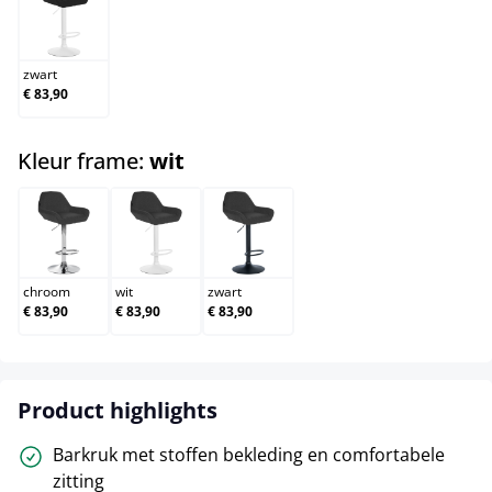
zwart
zwart
€ 83,90
select
Kleur frame:
wit
chroom
wit
zwart
chroom
wit
zwart
€ 83,90
€ 83,90
€ 83,90
Product highlights
Barkruk met stoffen bekleding en comfortabele
zitting