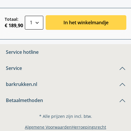
zentheme.component.product.quantitySele
Totaal:
In het winkelmandje
€ 189,90
Service hotline
Service
barkrukken.nl
Betaalmethoden
* Alle prijzen zijn incl. btw.
Algemene Voorwaarden
Herroepingsrecht