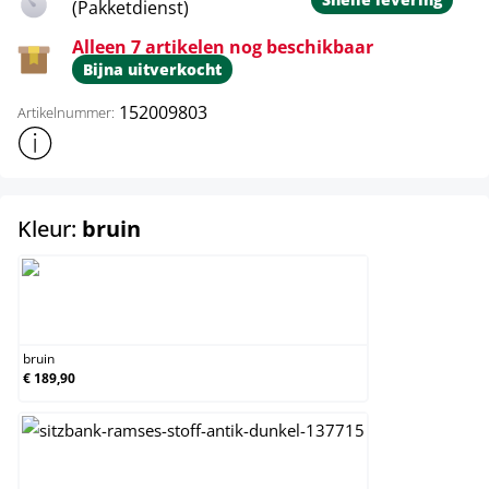
(Pakketdienst)
Alleen 7 artikelen nog beschikbaar
Bijna uitverkocht
152009803
Artikelnummer:
Toon meer productinformatie
select
Kleur:
bruin
bruin
bruin
€ 189,90
creme