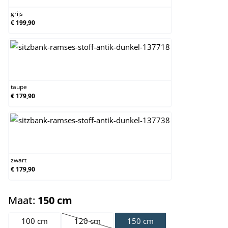
grijs
€ 199,90
taupe
taupe
€ 179,90
zwart
zwart
€ 179,90
select
Maat:
150 cm
100 cm
120 cm
150 cm
(Deze optie is momenteel niet beschikbaar.)