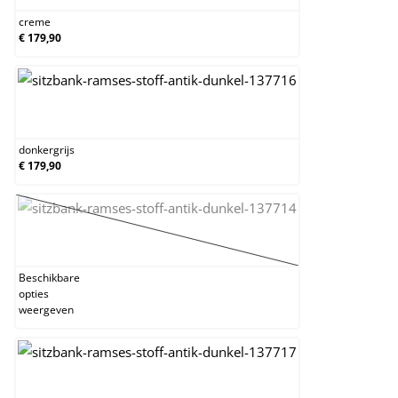
creme
€ 179,90
donkergrijs
donkergrijs
€ 179,90
geel
(Deze optie is momenteel niet beschikbaar.)
Beschikbare
opties
weergeven
grijs