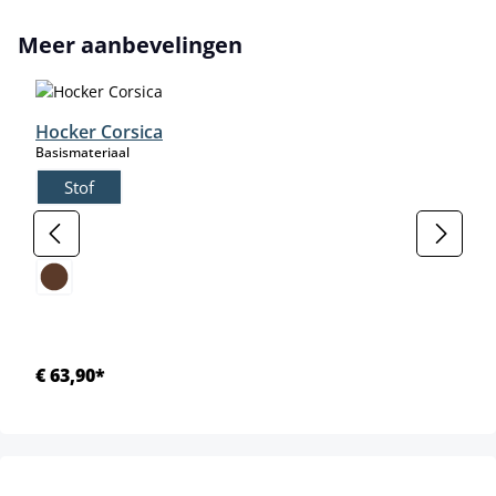
Productgalerij overslaan
Meer aanbevelingen
Hocker Corsica
select
Basismateriaal
Stof
select
Kleur
€ 63,90*