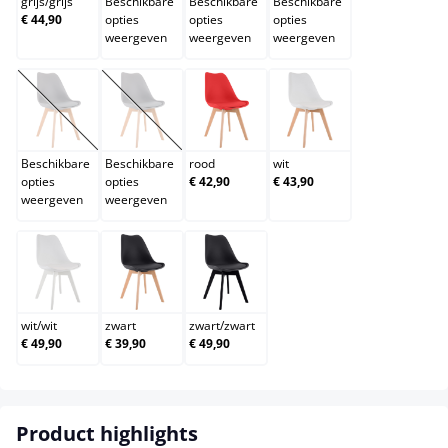
grijs
/
grijs
Beschikbare
Beschikbare
Beschikbare
€ 44,90
opties
opties
opties
weergeven
weergeven
weergeven
oranje
purper
rood
wit
(Deze optie is momenteel niet beschikbaar.)
(Deze optie is momenteel niet beschikbaar.)
Beschikbare
Beschikbare
rood
wit
opties
opties
€ 42,90
€ 43,90
weergeven
weergeven
wit/wit
zwart
zwart/zwart
wit
/
wit
zwart
zwart
/
zwart
€ 49,90
€ 39,90
€ 49,90
Product highlights