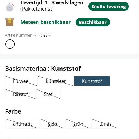
Levertijd: 1 - 3 werkdagen
Snelle levering
(Pakketdienst)
Meteen beschikbaar
Beschikbaar
310573
Artikelnummer:
Toon meer productinformatie
select
Basismateriaal:
Kunststof
Fluweel
Kunstleer
Kunststof
(Deze optie is momenteel niet beschikbaar.)
(Deze optie is momenteel niet beschikbaar.)
Ribstof
Stof
(Deze optie is momenteel niet beschikbaar.)
(Deze optie is momenteel niet beschikbaar.)
select
Farbe
anthrazit
gelb
grün
türkis
(Deze optie is momenteel niet beschikbaar.)
(Deze optie is momenteel niet beschikbaar.)
(Deze optie is momenteel niet be
(Deze optie is mom