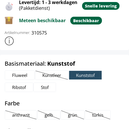
Levertijd: 1 - 3 werkdagen
Snelle levering
(Pakketdienst)
Meteen beschikbaar
Beschikbaar
310575
Artikelnummer:
Toon meer productinformatie
select
Basismateriaal:
Kunststof
Fluweel
Kunstleer
Kunststof
(Deze optie is momenteel niet beschikbaar.)
Ribstof
Stof
select
Farbe
anthrazit
gelb
grün
türkis
(Deze optie is momenteel niet beschikbaar.)
(Deze optie is momenteel niet beschikbaar.)
(Deze optie is momenteel niet be
(Deze optie is mom