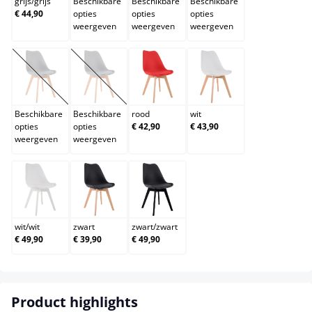
grijs
/
grijs
Beschikbare
Beschikbare
Beschikbare
€ 44,90
opties
opties
opties
weergeven
weergeven
weergeven
oranje
purper
rood
wit
(Deze optie is momenteel niet beschikbaar.)
(Deze optie is momenteel niet beschikbaar.)
Beschikbare
Beschikbare
rood
wit
opties
opties
€ 42,90
€ 43,90
weergeven
weergeven
wit/wit
zwart
zwart/zwart
wit
/
wit
zwart
zwart
/
zwart
€ 49,90
€ 39,90
€ 49,90
Product highlights