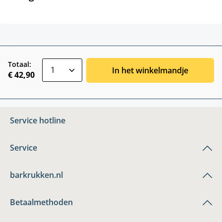
zentheme.component.product.quantitySele
Totaal:
In het winkelmandje
€ 42,90
Service hotline
Service
barkrukken.nl
Betaalmethoden