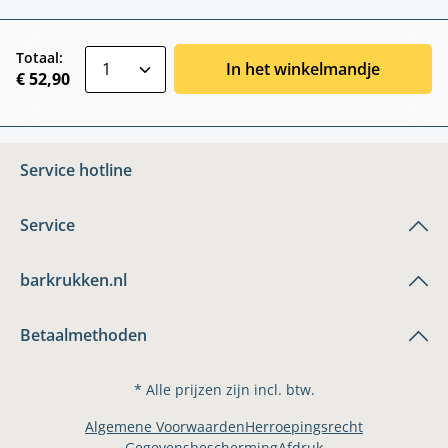
zentheme.component.product.quantitySele
Totaal:
In het winkelmandje
€ 52,90
Service hotline
Service
barkrukken.nl
Betaalmethoden
* Alle prijzen zijn incl. btw.
Algemene Voorwaarden
Herroepingsrecht
Gegevensbescherming
Afdruk