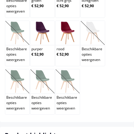
Beschikbare
groen
licht grijs
lichtgroen
opties
€ 52,90
€ 52,90
€ 52,90
weergeven
oranje
purper
rood
wit
(Deze optie is momenteel niet beschikbaar.)
(Deze optie is momentee
Beschikbare
purper
rood
Beschikbare
opties
€ 52,90
€ 52,90
opties
weergeven
weergeven
wit/wit
zwart
zwart/zwart
(Deze optie is momenteel niet beschikbaar.)
(Deze optie is momenteel niet beschikbaar.)
(Deze optie is momenteel niet beschik
Beschikbare
Beschikbare
Beschikbare
opties
opties
opties
weergeven
weergeven
weergeven