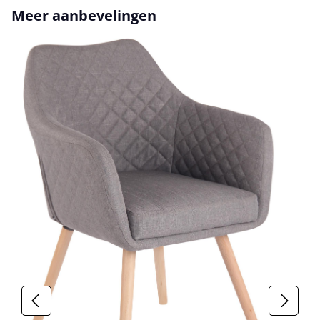
Productgalerij overslaan
Meer aanbevelingen