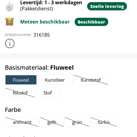
Levertijd: 1 - 3 werkdagen
Snelle levering
(Pakketdienst)
Meteen beschikbaar
Beschikbaar
316185
Artikelnummer:
Toon meer productinformatie
select
Basismateriaal:
Fluweel
Fluweel
Kunstleer
Kunststof
(Deze optie is momenteel 
Ribstof
Stof
(Deze optie is momenteel niet beschikbaar.)
select
Farbe
anthrazit
gelb
grün
türkis
(Deze optie is momenteel niet beschikbaar.)
(Deze optie is momenteel niet beschikbaar.)
(Deze optie is momenteel niet be
(Deze optie is mom