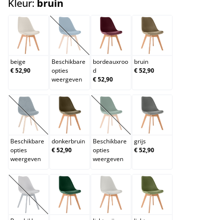
select
Kleur:
bruin
beige
blauw
bordeauxrood
bruin
(Deze optie is momenteel niet beschikbaar.)
beige
Beschikbare
bordeauxroo
bruin
€ 52,90
opties
d
€ 52,90
weergeven
€ 52,90
donkerblauw
donkerbruin
donkergrijs
grijs
(Deze optie is momenteel niet beschikbaar.)
(Deze optie is momenteel niet beschik
Beschikbare
donkerbruin
Beschikbare
grijs
opties
€ 52,90
opties
€ 52,90
weergeven
weergeven
grijs/grijs
groen
licht grijs
lichtgroen
(Deze optie is momenteel niet beschikbaar.)